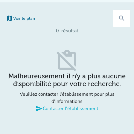
map
search
Voir le plan
(nouvel onglet)
0
résultat
content_paste_off
Malheureusement il n'y a plus aucune
disponibilité pour votre recherche.
Veuillez contacter l'établissement pour plus
d'informations
send
Contacter l'établissement