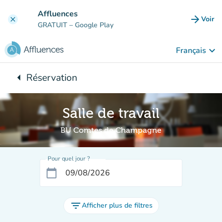
Aller au contenu principal
Affluences
arrow_forward
Voir
clear
(nouve
GRATUIT
– Google Play
keyboard_arrow_down
Français
arrow_left
Réservation
Retour à :
Salle de travail
BU Comtes de Champagne
Pour quel jour ?
calendar_today
filter_list
Afficher plus de filtres