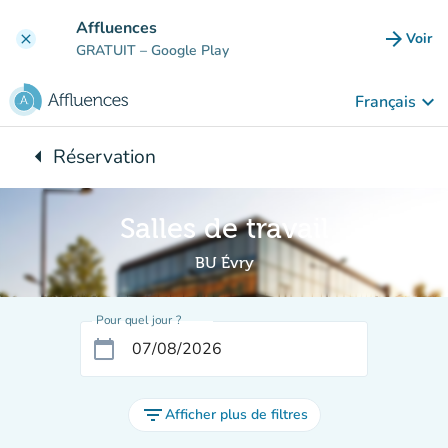
Aller au contenu principal
Affluences
arrow_forward
Voir
clear
(nouve
GRATUIT
– Google Play
keyboard_arrow_down
Français
arrow_left
Réservation
Retour à :
Salles de travail
BU Évry
Pour quel jour ?
calendar_today
filter_list
Afficher plus de filtres