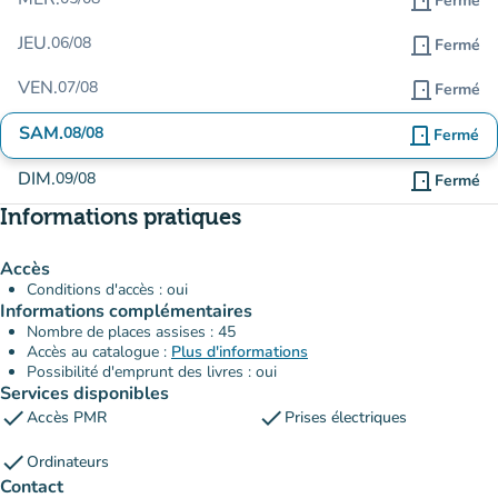
door_front
Fermé
JEU.
06/08
door_front
Fermé
VEN.
07/08
door_front
Fermé
SAM.
08/08
door_front
Fermé
DIM.
09/08
door_front
Fermé
Informations pratiques
Accès
Conditions d'accès : oui
Informations complémentaires
Nombre de places assises : 45
Accès au catalogue :
Plus d'informations
Possibilité d'emprunt des livres : oui
Services disponibles
check
check
Accès PMR
Prises électriques
check
Ordinateurs
Contact