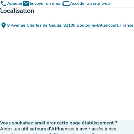
phone
email
computer
Appeler
Envoyer un email
Accéder au site web
(nouvel onglet)
Localisation
place
9 Avenue Charles de Gaulle, 92100 Boulogne-Billancourt, France
(ouvrir dans Google Maps)
(nouvel onglet)
Vous souhaitez améliorer cette page établissement ?
Aidez les utilisateurs d'Affluences à avoir accès à des