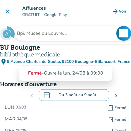
Aller au contenu principal
Affluences
arrow_forward
Voir
clear
(nouve
GRATUIT
– Google Play
search
See
Rechercher un établissement
BU Boulogne
bibliothèque médicale
place
9 Avenue Charles de Gaulle, 92100 Boulogne-Billancourt, France
(ouvrir dans Google Maps)
(nouvel onglet)
Fermé
-
Ouvre le lun. 24/08 à 09:00
Horaires d'ouverture
calendar_today
chevron_left
Du
3 août
au
9 août
chevron_right
.
Ouvrir le calendrier pour changer de dat
LUN.
03/08
door_front
Fermé
MAR.
04/08
door_front
Fermé
MER.
05/08