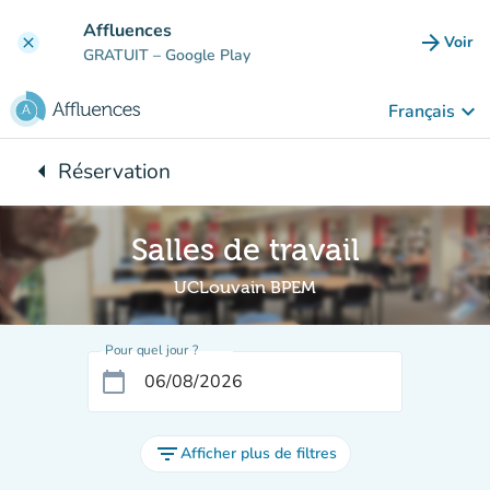
Aller au contenu principal
Affluences
arrow_forward
Voir
clear
(nouve
GRATUIT
– Google Play
keyboard_arrow_down
Français
arrow_left
Réservation
Retour à :
Salles de travail
UCLouvain BPEM
Pour quel jour ?
calendar_today
filter_list
Afficher plus de filtres