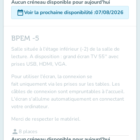
Aucun créneau disponible pour aujourd'hui
date_range
Voir la prochaine disponibilité
:
07/08/2026
BPEM -5
Salle située à l'étage inférieur (-2) de la salle de
lecture. A disposition : grand écran TV 55'' avec
prises USB, HDMI, VGA.
Pour utiliser l'écran, la connexion se
fait
uniquement via les prises sur les tables
. Les
câbles de connexion sont empruntables à l'accueil.
L'écran s'allulme automatiquement en connectant
votre ordinateur.
Merci de respecter le matériel.
person
8
places
Aucun créneau disponible pour aujourd'hui