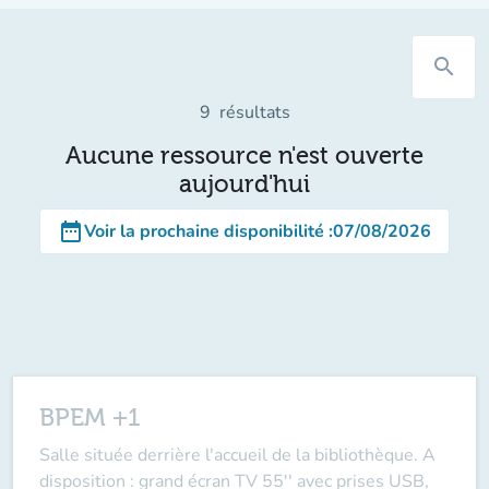
search
9
résultats
Aucune ressource n'est ouverte
aujourd'hui
date_range
Voir la prochaine disponibilité
:
07/08/2026
BPEM +1
Salle située derrière l'accueil de la bibliothèque. A
disposition : grand écran TV 55'' avec prises USB,