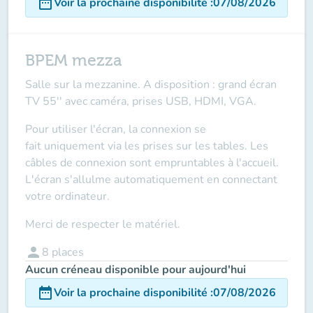
date_range
Voir la prochaine disponibilité
:
07/08/2026
BPEM mezza
Salle sur la mezzanine. A disposition : grand écran
TV 55'' avec caméra, prises USB, HDMI, VGA.
Pour utiliser l'écran, la connexion se
fait
uniquement via les prises sur les tables
. Les
câbles de connexion sont empruntables à l'accueil.
L'écran s'allulme automatiquement en connectant
votre ordinateur.
Merci de respecter le matériel.
person
8
places
Aucun créneau disponible pour aujourd'hui
date_range
Voir la prochaine disponibilité
:
07/08/2026