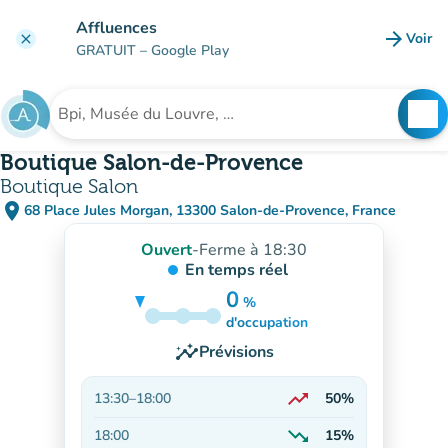
Aller au contenu principal
Affluences
arrow_forward
Voir
clear
(nouve
GRATUIT
– Google Play
search
See
Rechercher un établissement
Boutique Salon-de-Provence
Boutique Salon
place
68 Place Jules Morgan, 13300 Salon-de-Provence, France
(ouvrir dans Google Maps)
(nouvel onglet)
Ouvert
-
Ferme à 18:30
En temps réel
0
%
35%
d'occupation
insights
Prévisions
trending_up
13:30
–
18:00
50%
En hausse
trending_down
18:00
15%