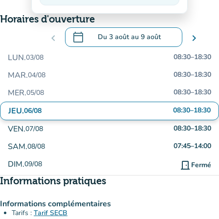
En baisse
Horaires d'ouverture
calendar_today
chevron_left
Du
3 août
au
9 août
chevron_right
.
Ouvrir le calendrier pour changer de dat
LUN.
08:30
–
18:30
03/08
MAR.
08:30
–
18:30
04/08
MER.
08:30
–
18:30
05/08
JEU.
08:30
–
18:30
06/08
VEN.
08:30
–
18:30
07/08
SAM.
07:45
–
14:00
08/08
DIM.
09/08
door_front
Fermé
Informations pratiques
Informations complémentaires
Tarifs :
Tarif SECB