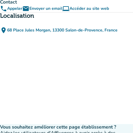
Contact
phone
email
computer
Appeler
Envoyer un email
Accéder au site web
(nouvel onglet)
Localisation
place
68 Place Jules Morgan, 13300 Salon-de-Provence, France
(ouvrir dans Google Maps)
(nouvel onglet)
Vous souhaitez améliorer cette page établissement ?