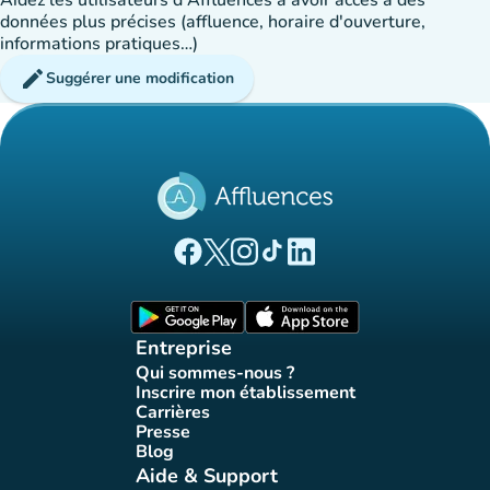
Aidez les utilisateurs d'Affluences à avoir accès à des
données plus précises (affluence, horaire d'ouverture,
informations pratiques…)
edit
Suggérer une modification
(nouvel onglet)
(nouvel onglet)
(nouvel onglet)
(nouvel onglet)
(nouvel onglet)
Page Facebook Affluences
Page Twitter Affluences
Page Instagram Affluences
Page Tiktok Affluences
Page LinkedIn Affluences
(nouvel onglet)
(nouvel onglet)
Entreprise
Qui sommes-nous ?
(nouvel onglet)
Inscrire mon établissement
(nouvel onglet)
Carrières
(nouvel onglet)
Presse
(nouvel onglet)
Blog
(nouvel onglet)
Aide & Support