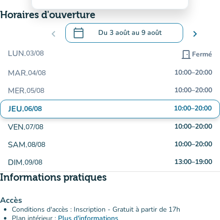
Horaires d'ouverture
calendar_today
chevron_left
Du
3 août
au
9 août
chevron_right
.
Ouvrir le calendrier pour changer de dat
LUN.
03/08
door_front
Fermé
MAR.
10:00
–
20:00
04/08
MER.
10:00
–
20:00
05/08
JEU.
10:00
–
20:00
06/08
VEN.
10:00
–
20:00
07/08
SAM.
10:00
–
20:00
08/08
DIM.
13:00
–
19:00
09/08
Informations pratiques
Accès
Conditions d'accès : Inscription - Gratuit à partir de 17h
Plan intérieur :
Plus d'informations