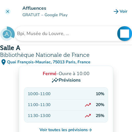
Aller au contenu principal
Affluences
arrow_forward
Voir
clear
(nouve
GRATUIT
– Google Play
search
See
Rechercher un établissement
Salle A
Bibliothèque Nationale de France
place
Quai François-Mauriac, 75013 Paris, France
(ouvrir dans Google Maps)
(nouvel onglet)
Fermé
-
Ouvre à 10:00
insights
Prévisions
10:00
–
11:00
10%
trending_up
11:00
–
11:30
20%
En hausse
trending_up
11:30
–
13:00
25%
En hausse
Voir toutes les prévisions
arrow_forward