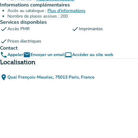
Informations complémentaires
Accès au catalogue :
Plus d'informations
Nombre de places assises : 200
Services disponibles
check
check
Accès PMR
Imprimantes
check
Prises électriques
Contact
phone
email
computer
Appeler
Envoyer un email
Accéder au site web
(nouvel onglet)
Localisation
place
Quai François-Mauriac, 75013 Paris, France
(ouvrir dans Google Maps)
(nouvel onglet)