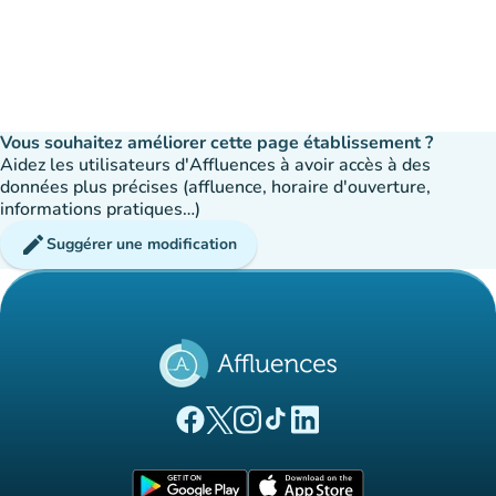
Vous souhaitez améliorer cette page établissement ?
Aidez les utilisateurs d'Affluences à avoir accès à des
données plus précises (affluence, horaire d'ouverture,
informations pratiques…)
edit
Suggérer une modification
(nouvel onglet)
(nouvel onglet)
(nouvel onglet)
(nouvel onglet)
(nouvel onglet)
Page Facebook Affluences
Page Twitter Affluences
Page Instagram Affluences
Page Tiktok Affluences
Page LinkedIn Affluences
(nouvel onglet)
(nouvel onglet)