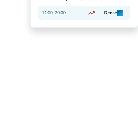
trending_up
11:00
–
20:00
Dense
man
man
man
En hausse