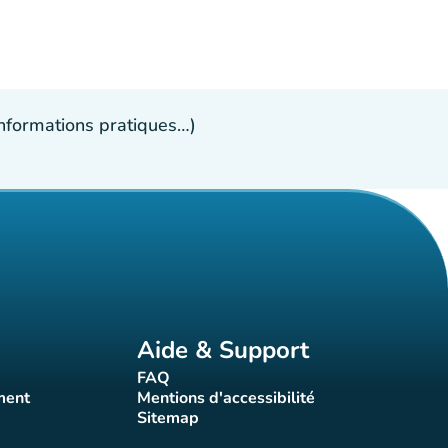
 informations pratiques…)
Aide & Support
FAQ
t)
(nouvel onglet)
ment
Mentions d'accessibilité
nglet)
(nouvel onglet)
Sitemap
(nouvel onglet)