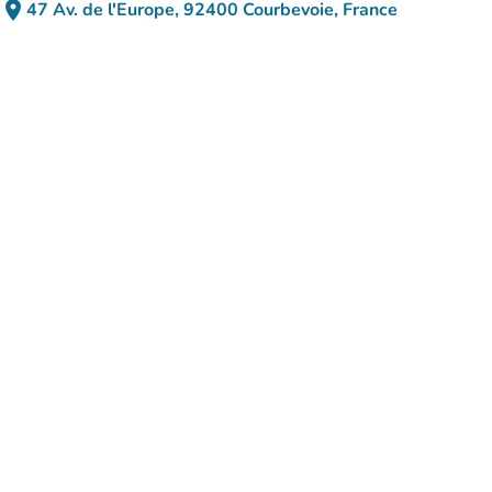
place
47 Av. de l'Europe, 92400 Courbevoie, France
(ouvrir dans Google Maps)
(nouvel onglet)