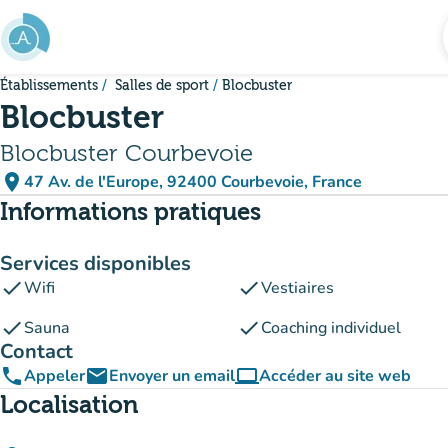
Aller au contenu principal
Établissements
Salles de sport
Blocbuster
Blocbuster
Blocbuster Courbevoie
place
47 Av. de l'Europe, 92400 Courbevoie, France
(ouvrir dans Google Maps)
(nouvel onglet)
Informations pratiques
Services disponibles
check
check
Wifi
Vestiaires
check
check
Sauna
Coaching individuel
Contact
phone
email
computer
Appeler
Envoyer un email
Accéder au site web
(nouvel onglet)
Localisation