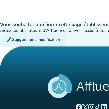
Vous souhaitez améliorer cette page établissem
Aidez les utilisateurs d'Affluences à avoir accès à des
edit
Suggérer une modification
(nouvel onglet)
(nouvel ong
(nouvel 
(nou
(