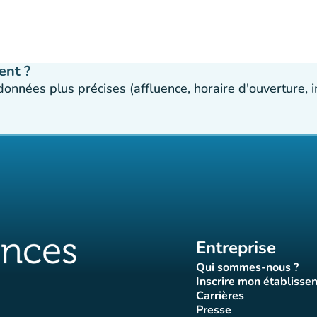
ent ?
 données plus précises (affluence, horaire d'ouverture,
Entreprise
Qui sommes-nous ?
(nouvel ongle
Inscrire mon établisse
(nouvel o
Carrières
(nouvel onglet)
Presse
let)
onglet)
vel onglet)
nouvel onglet)
(nouvel onglet)