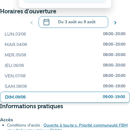
En baisse
Horaires d'ouverture
calendar_today
chevron_left
Du
3 août
au
9 août
chevron_right
.
Ouvrir le calendrier pour changer de dat
LUN.
08:00
–
20:00
03/08
MAR.
08:00
–
20:00
04/08
MER.
08:00
–
20:00
05/08
JEU.
08:00
–
20:00
06/08
VEN.
08:00
–
20:00
07/08
SAM.
09:00
–
19:00
08/08
DIM.
09:00
–
19:00
09/08
Informations pratiques
Accès
Conditions d'accès :
Ouverte à tou·te·s. Priorité communauté FBM