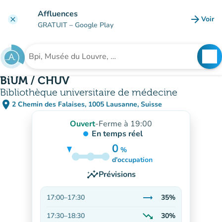
Aller au contenu principal
Affluences
arrow_forward
Voir
clear
(nouve
GRATUIT
– Google Play
search
See
Rechercher un établissement
BiUM / CHUV
Bibliothèque universitaire de médecine
place
2 Chemin des Falaises, 1005 Lausanne, Suisse
(ouvrir dans Google Maps)
(nouvel onglet)
Ouvert
-
Ferme à 19:00
En temps réel
0
%
35%
d'occupation
insights
Prévisions
trending_flat
17:00
–
17:30
35%
Stable
trending_down
17:30
–
18:30
30%