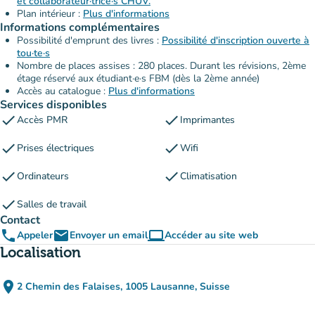
et collaborateur·trice·s CHUV.
Plan intérieur :
Plus d'informations
Informations complémentaires
Possibilité d'emprunt des livres :
Possibilité d'inscription ouverte à
tou·te·s
Nombre de places assises : 280 places. Durant les révisions, 2ème
étage réservé aux étudiant·e·s FBM (dès la 2ème année)
Accès au catalogue :
Plus d'informations
Services disponibles
check
check
Accès PMR
Imprimantes
check
check
Prises électriques
Wifi
check
check
Ordinateurs
Climatisation
check
Salles de travail
Contact
phone
email
computer
Appeler
Envoyer un email
Accéder au site web
(nouvel onglet)
Localisation
place
2 Chemin des Falaises, 1005 Lausanne, Suisse
(ouvrir dans Google Maps)
(nouvel onglet)