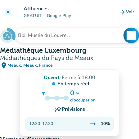
Aller au contenu principal
Affluences
arrow_forward
Voir
clear
(nouve
GRATUIT
– Google Play
search
See
Rechercher un établissement
Médiathèque Luxembourg
Médiathèques du Pays de Meaux
place
Meaux, Meaux, France
(ouvrir dans Google Maps)
(nouvel onglet)
Ouvert
-
Ferme à 18:00
En temps réel
0
%
10%
d'occupation
insights
Prévisions
trending_flat
12:30
–
17:30
10%
Stable