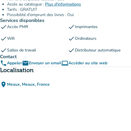
Accès au catalogue :
Plus d'informations
Tarifs : GRATUIT
Possibilité d'emprunt des livres : Oui
Services disponibles
check
check
Accès PMR
Imprimantes
check
check
Wifi
Ordinateurs
check
check
Salles de travail
Distributeur automatique
Contact
phone
email
computer
Appeler
Envoyer un email
Accéder au site web
(nouvel onglet)
Localisation
place
Meaux, Meaux, France
(ouvrir dans Google Maps)
(nouvel onglet)