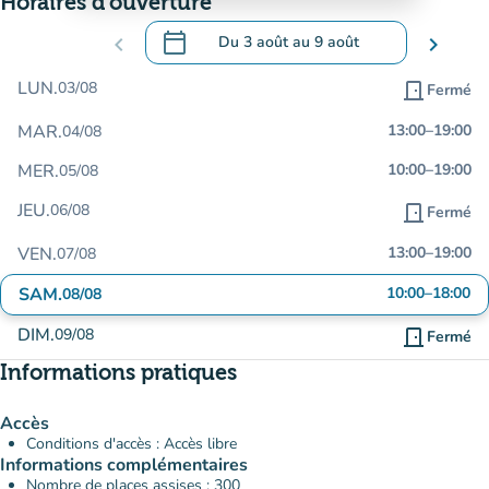
Horaires d'ouverture
calendar_today
chevron_left
Du
3 août
au
9 août
chevron_right
.
Ouvrir le calendrier pour changer de dat
LUN.
03/08
door_front
Fermé
MAR.
13:00
–
19:00
04/08
MER.
10:00
–
19:00
05/08
JEU.
06/08
door_front
Fermé
VEN.
13:00
–
19:00
07/08
SAM.
10:00
–
18:00
08/08
DIM.
09/08
door_front
Fermé
Informations pratiques
Accès
Conditions d'accès : Accès libre
Informations complémentaires
Nombre de places assises : 300