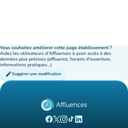
Vous souhaitez améliorer cette page établissement ?
Aidez les utilisateurs d'Affluences à avoir accès à des
données plus précises (affluence, horaire d'ouverture,
informations pratiques…)
edit
Suggérer une modification
(nouvel onglet)
(nouvel onglet)
(nouvel onglet)
(nouvel onglet)
(nouvel onglet)
Page Facebook Affluences
Page Twitter Affluences
Page Instagram Affluences
Page Tiktok Affluences
Page LinkedIn Affluences