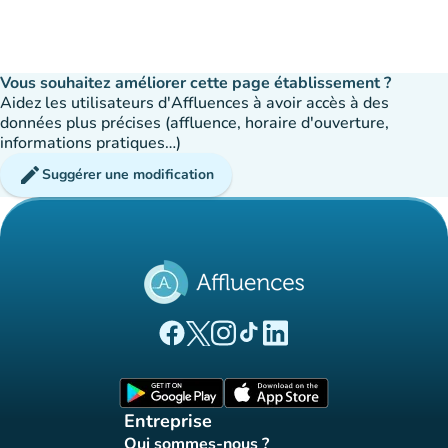
Vous souhaitez améliorer cette page établissement ?
Aidez les utilisateurs d'Affluences à avoir accès à des
données plus précises (affluence, horaire d'ouverture,
informations pratiques…)
edit
Suggérer une modification
(nouvel onglet)
(nouvel onglet)
(nouvel onglet)
(nouvel onglet)
(nouvel onglet)
Page Facebook Affluences
Page Twitter Affluences
Page Instagram Affluences
Page Tiktok Affluences
Page LinkedIn Affluences
(nouvel onglet)
(nouvel onglet)
Entreprise
Qui sommes-nous ?