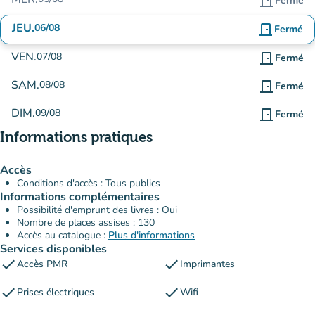
door_front
Fermé
JEU.
06/08
door_front
Fermé
VEN.
07/08
door_front
Fermé
SAM.
08/08
door_front
Fermé
DIM.
09/08
door_front
Fermé
Informations pratiques
Accès
Conditions d'accès : Tous publics
Informations complémentaires
Possibilité d'emprunt des livres : Oui
Nombre de places assises : 130
Accès au catalogue :
Plus d'informations
Services disponibles
check
check
Accès PMR
Imprimantes
check
check
Prises électriques
Wifi