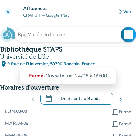
Aller au contenu principal
Affluences
arrow_forward
Voir
clear
(nouve
GRATUIT
– Google Play
search
See
Rechercher un établissement
Bibliothèque STAPS
Université de Lille
place
9 Rue de l'Université, 59790 Ronchin, France
(ouvrir dans Google Maps)
(nouvel onglet)
Fermé
-
Ouvre le lun. 24/08 à 09:00
Horaires d'ouverture
calendar_today
chevron_left
Du
3 août
au
9 août
chevron_right
.
Ouvrir le calendrier pour changer de dat
LUN.
03/08
door_front
Fermé
MAR.
04/08
door_front
Fermé
MER.
05/08