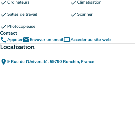
check
check
Ordinateurs
Climatisation
check
check
Salles de travail
Scanner
check
Photocopieuse
Contact
phone
email
computer
Appeler
Envoyer un email
Accéder au site web
(nouvel onglet)
Localisation
place
9 Rue de l'Université, 59790 Ronchin, France
(ouvrir dans Google Maps)
(nouvel onglet)