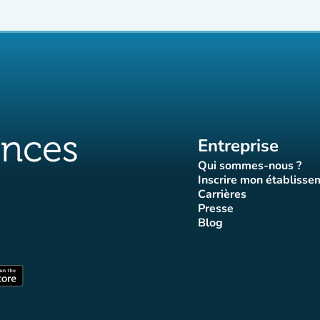
Entreprise
Qui sommes-nous ?
(nouvel ongle
Inscrire mon établisse
(nouvel o
Carrières
(nouvel onglet)
Presse
let)
onglet)
vel onglet)
nouvel onglet)
(nouvel onglet)
Blog
luences
ffluences
ram Affluences
ktok Affluences
 LinkedIn Affluences
(nouvel onglet)
nglet)
(nouvel onglet)