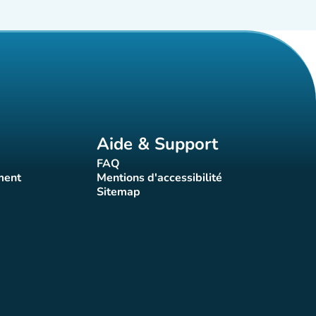
Aide & Support
FAQ
t)
(nouvel onglet)
ment
Mentions d'accessibilité
nglet)
(nouvel onglet)
Sitemap
(nouvel onglet)