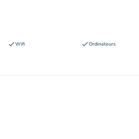
check
check
Wifi
Ordinateurs