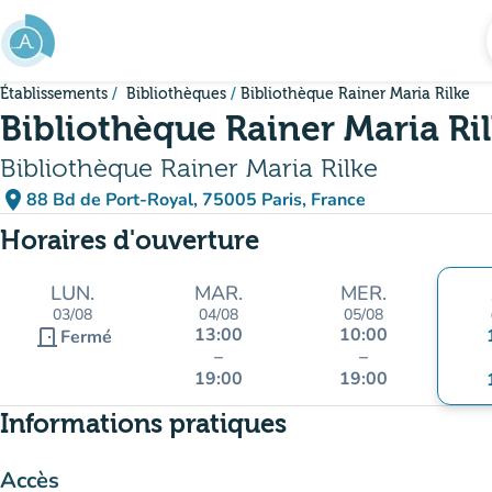
Aller au contenu principal
Établissements
Bibliothèques
Bibliothèque Rainer Maria Rilke
Bibliothèque Rainer Maria Ri
Bibliothèque Rainer Maria Rilke
place
88 Bd de Port-Royal, 75005 Paris, France
(ouvrir dans Google Maps)
(nouvel onglet)
Horaires d'ouverture
LUN.
MAR.
MER.
03/08
04/08
05/08
13:00
10:00
door_front
Fermé
–
–
19:00
19:00
Informations pratiques
Accès