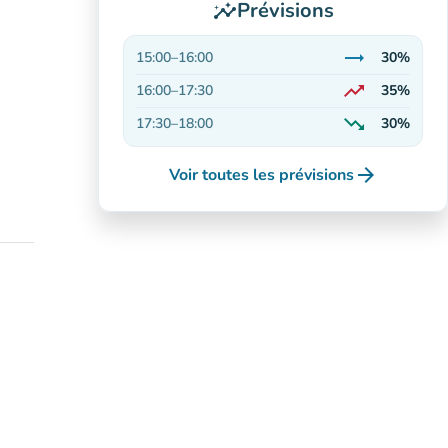
Prévisions
insights
trending_flat
15:00
–
16:00
30%
Stable
trending_up
16:00
–
17:30
35%
En hausse
trending_down
17:30
–
18:00
30%
En baisse
arrow_forward
Voir toutes les prévisions