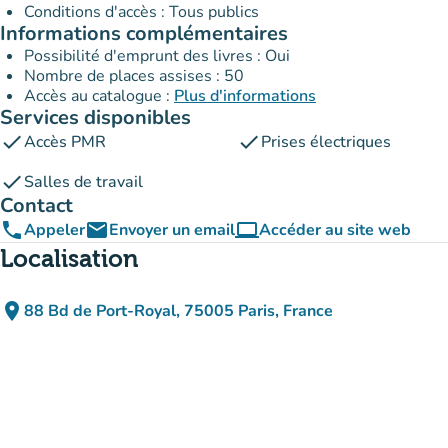
Conditions d'accès : Tous publics
Informations complémentaires
Possibilité d'emprunt des livres : Oui
Nombre de places assises : 50
Accès au catalogue :
Plus d'informations
Services disponibles
check
check
Accès PMR
Prises électriques
check
Salles de travail
Contact
phone
email
computer
Appeler
Envoyer un email
Accéder au site web
(nouvel onglet)
Localisation
place
88 Bd de Port-Royal, 75005 Paris, France
(ouvrir dans Google Maps)
(nouvel onglet)