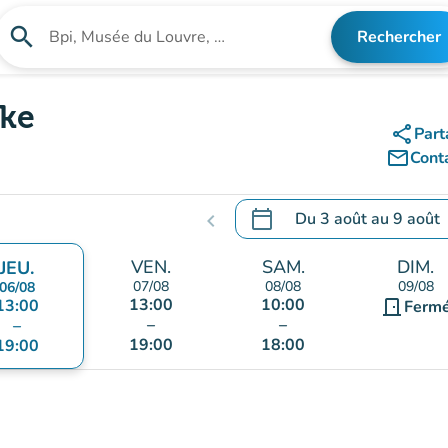
search
Rechercher
Rechercher un établissement
lke
share
Part
mail_outline
Cont
calendar_today
Du
3 août
au
9 août
chevron_left
.
Ouvrir le calendrier pour 
VEN.
SAM.
DIM.
JEU.
07/08
08/08
09/08
06/08
13:00
10:00
13:00
door_front
Ferm
–
–
–
19:00
18:00
19:00