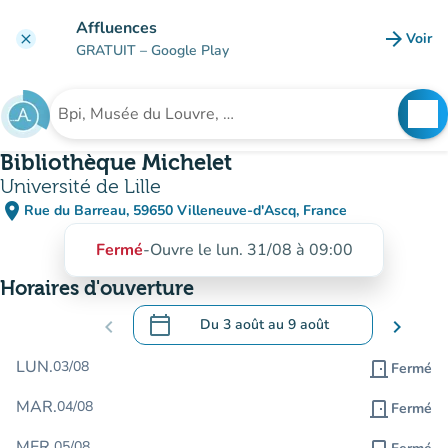
Aller au contenu principal
Affluences
arrow_forward
Voir
clear
(nouve
GRATUIT
– Google Play
search
See
Rechercher un établissement
Bibliothèque Michelet
Université de Lille
place
Rue du Barreau, 59650 Villeneuve-d'Ascq, France
(ouvrir dans Google Maps)
(nouvel onglet)
Fermé
-
Ouvre le lun. 31/08 à 09:00
Horaires d'ouverture
calendar_today
chevron_left
Du
3 août
au
9 août
chevron_right
.
Ouvrir le calendrier pour changer de dat
LUN.
03/08
door_front
Fermé
MAR.
04/08
door_front
Fermé
MER.
05/08