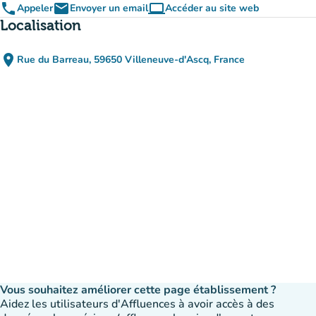
phone
email
computer
Appeler
Envoyer un email
Accéder au site web
(nouvel onglet)
Localisation
place
Rue du Barreau, 59650 Villeneuve-d'Ascq, France
(ouvrir dans Google Maps)
(nouvel onglet)
Vous souhaitez améliorer cette page établissement ?
Aidez les utilisateurs d'Affluences à avoir accès à des