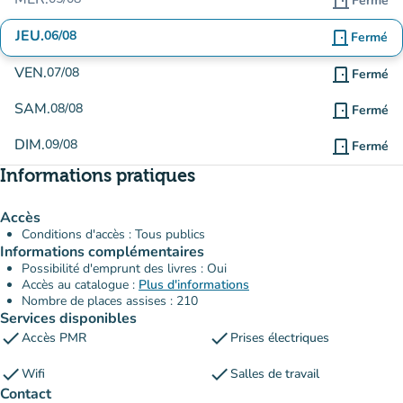
door_front
Fermé
JEU.
06/08
door_front
Fermé
VEN.
07/08
door_front
Fermé
SAM.
08/08
door_front
Fermé
DIM.
09/08
door_front
Fermé
Informations pratiques
Accès
Conditions d'accès : Tous publics
Informations complémentaires
Possibilité d'emprunt des livres : Oui
Accès au catalogue :
Plus d'informations
Nombre de places assises : 210
Services disponibles
check
check
Accès PMR
Prises électriques
check
check
Wifi
Salles de travail
Contact