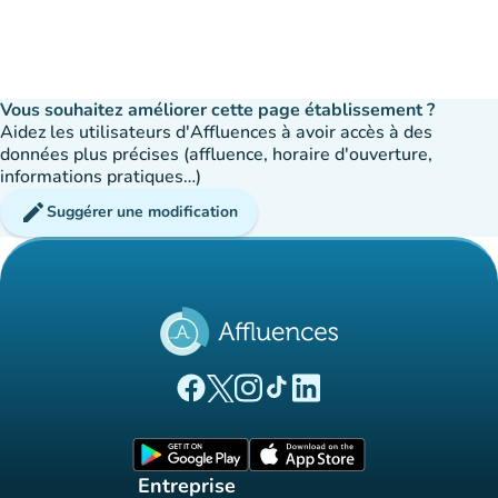
Vous souhaitez améliorer cette page établissement ?
Aidez les utilisateurs d'Affluences à avoir accès à des
données plus précises (affluence, horaire d'ouverture,
informations pratiques…)
edit
Suggérer une modification
(nouvel onglet)
(nouvel onglet)
(nouvel onglet)
(nouvel onglet)
(nouvel onglet)
Page Facebook Affluences
Page Twitter Affluences
Page Instagram Affluences
Page Tiktok Affluences
Page LinkedIn Affluences
(nouvel onglet)
(nouvel onglet)
Entreprise