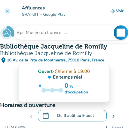
Aller au contenu principal
Affluences
arrow_forward
Voir
clear
(nouve
GRATUIT
– Google Play
search
See
Rechercher un établissement
Bibliothèque Jacqueline de Romilly
Bibliothèque Jacqueline de Romilly
place
16 Av. de la Prte de Montmartre, 75018 Paris, France
(ouvrir dans Google Maps)
(nouvel onglet)
Ouvert
-
Ferme à 19:00
info_outline
En temps réel
0
%
5%
d'occupation
Horaires d'ouverture
calendar_today
chevron_left
Du
3 août
au
9 août
chevron_right
.
Ouvrir le calendrier pour changer de dat
LUN.
03/08