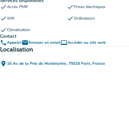
Services disponibles
check
check
Accès PMR
Prises électriques
check
check
Wifi
Ordinateurs
check
Climatisation
Contact
phone
email
computer
Appeler
Envoyer un email
Accéder au site web
(nouvel onglet)
Localisation
place
16 Av. de la Prte de Montmartre, 75018 Paris, France
(ouvrir dans Google Maps)
(nouvel onglet)