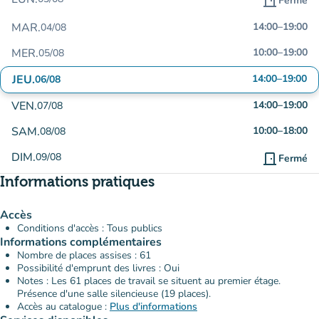
door_front
Fermé
MAR.
14:00
–
19:00
04/08
MER.
10:00
–
19:00
05/08
JEU.
14:00
–
19:00
06/08
VEN.
14:00
–
19:00
07/08
SAM.
10:00
–
18:00
08/08
DIM.
09/08
door_front
Fermé
Informations pratiques
Accès
Conditions d'accès : Tous publics
Informations complémentaires
Nombre de places assises : 61
Possibilité d'emprunt des livres : Oui
Notes : Les 61 places de travail se situent au premier étage.
Présence d'une salle silencieuse (19 places).
Accès au catalogue :
Plus d'informations