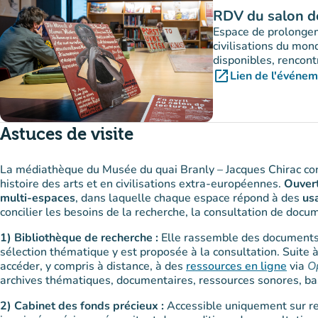
RDV du salon de
Espace de prolongem
civilisations du mon
disponibles, rencont
open_in_new
Lien de l'événe
(nouvel 
Astuces de visite
La médiathèque du Musée du quai Branly – Jacques Chirac con
histoire des arts et en civilisations extra-européennes.
Ouver
multi-espaces
, dans laquelle chaque espace répond à des
us
concilier les besoins de la recherche, la consultation de docum
1) Bibliothèque de recherche :
Elle rassemble des documents
sélection thématique y est proposée à la consultation. Suite à
accéder, y compris à distance, à des
ressources en ligne
via
O
archives thématiques, documentaires, ressources sonores, bas
2) Cabinet des fonds précieux :
Accessible uniquement sur ren