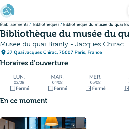
Aller au contenu principal
Établissements
Bibliothèques
Bibliothèque du musée du quai Br
Bibliothèque du musée du qu
Musée du quai Branly - Jacques Chirac
place
37 Quai Jacques Chirac, 75007 Paris, France
(ouvrir dans Google Maps)
(nouvel onglet)
Horaires d'ouverture
LUN.
MAR.
MER.
03/08
04/08
05/08
door_front
door_front
door_front
door_fro
Fermé
Fermé
Fermé
En ce moment