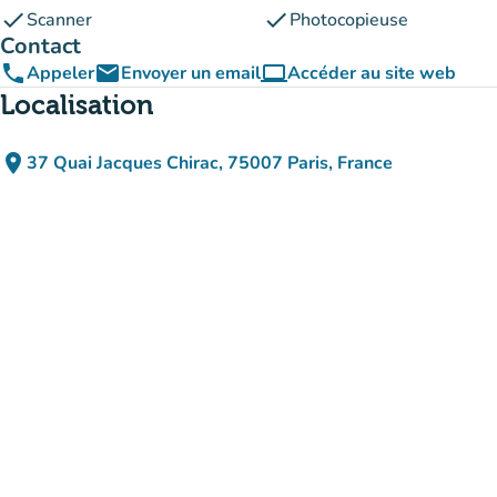
check
check
Scanner
Photocopieuse
Contact
phone
email
computer
Appeler
Envoyer un email
Accéder au site web
(nouvel onglet)
Localisation
place
37 Quai Jacques Chirac, 75007 Paris, France
(ouvrir dans Google Maps)
(nouvel onglet)