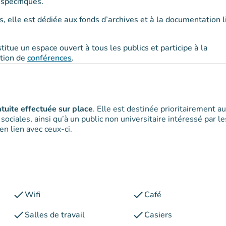
spécifiques.
 elle est dédiée aux fonds d’archives et à la documentation l
nstitue un espace ouvert à tous les publics et participe à la
ation de
conférences
.
atuite effectuée sur place
. Elle est destinée prioritairement a
ciales, ainsi qu’à un public non universitaire intéressé par le
n lien avec ceux-ci.
check
check
Wifi
Café
check
check
Salles de travail
Casiers