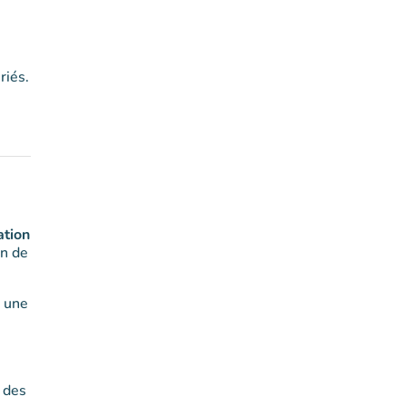
riés.
ation
in de
, une
 des