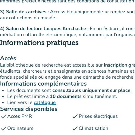
imprimés précieux nécessitant des conditions de consultation 
3) Salle des archives :
Accessible uniquement sur rendez-vous,
aux collections du musée.
4) Salon de lecture Jacques Kerchache :
En accès libre, il co
médiation culturelle et scientifique, notamment par l’organis
Informations pratiques
Accès
La bibliothèque de recherche est accessible sur
inscription gr
étudiants, chercheurs et enseignants en sciences humaines et so
fonds spécialisés ou engagé dans une démarche de recherche e
Informations complémentaires
Les documents sont
consultables uniquement sur place
.
Le prêt est limité à
10 documents
simultanément.
Lien vers le
catalogue
Services disponibles
check
check
Accès PMR
Prises électriques
check
check
Ordinateurs
Climatisation