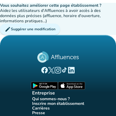
Vous souhaitez améliorer cette page établissement ?
Aidez les utilisateurs d'Affluences à avoir accès à des
données plus précises (affluence, horaire d'ouverture,
informations pratiques…)
edit
Suggérer une modification
(nouvel onglet)
(nouvel onglet)
(nouvel onglet)
(nouvel onglet)
(nouvel onglet)
Page Facebook Affluences
Page Twitter Affluences
Page Instagram Affluences
Page Tiktok Affluences
Page LinkedIn Affluences
(nouvel onglet)
(nouvel onglet)
Entreprise
Qui sommes-nous ?
(nouvel onglet)
Inscrire mon établissement
(nouvel onglet)
Carrières
(nouvel onglet)
Presse
(nouvel onglet)