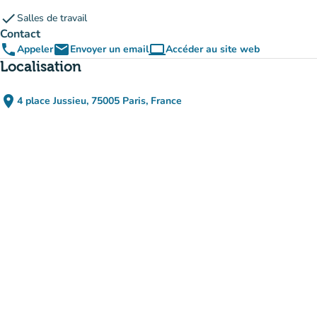
check
Salles de travail
Contact
phone
email
computer
Appeler
Envoyer un email
Accéder au site web
(nouvel onglet)
Localisation
place
4 place Jussieu, 75005 Paris, France
(ouvrir dans Google Maps)
(nouvel onglet)