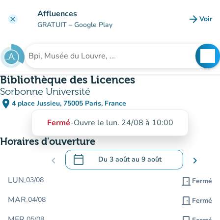
Aller au contenu principal
Affluences
arrow_forward
Voir
clear
(nouve
GRATUIT
– Google Play
search
See
Rechercher un établissement
Bibliothèque des Licences
Sorbonne Université
place
4 place Jussieu, 75005 Paris, France
(ouvrir dans Google Maps)
(nouvel onglet)
Fermé
-
Ouvre le lun. 24/08 à 10:00
Horaires d'ouverture
calendar_today
chevron_left
Du
3 août
au
9 août
chevron_right
.
Ouvrir le calendrier pour changer de dat
LUN.
03/08
door_front
Fermé
MAR.
04/08
door_front
Fermé
MER.
05/08