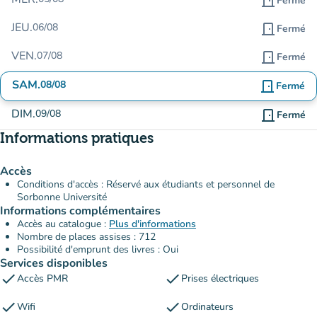
door_front
Fermé
JEU.
06/08
door_front
Fermé
VEN.
07/08
door_front
Fermé
SAM.
08/08
door_front
Fermé
DIM.
09/08
door_front
Fermé
Informations pratiques
Accès
Conditions d'accès : Réservé aux étudiants et personnel de
Sorbonne Université
Informations complémentaires
Accès au catalogue :
Plus d'informations
Nombre de places assises : 712
Possibilité d'emprunt des livres : Oui
Services disponibles
check
check
Accès PMR
Prises électriques
check
check
Wifi
Ordinateurs