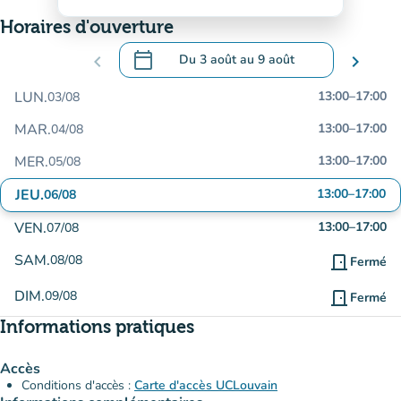
Horaires d'ouverture
calendar_today
chevron_left
Du
3 août
au
9 août
chevron_right
.
Ouvrir le calendrier pour changer de dat
LUN.
13:00
–
17:00
03/08
MAR.
13:00
–
17:00
04/08
MER.
13:00
–
17:00
05/08
JEU.
13:00
–
17:00
06/08
VEN.
13:00
–
17:00
07/08
SAM.
08/08
door_front
Fermé
DIM.
09/08
door_front
Fermé
Informations pratiques
Accès
Conditions d'accès :
Carte d'accès UCLouvain