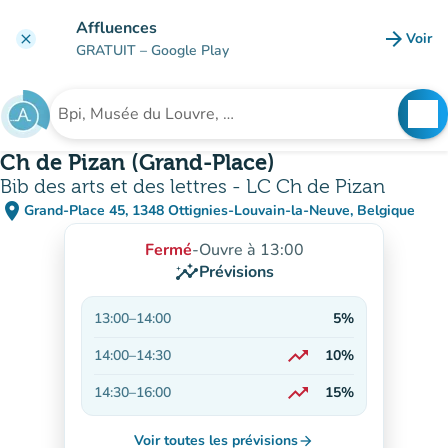
Aller au contenu principal
Affluences
arrow_forward
Voir
clear
(nouve
GRATUIT
– Google Play
search
See
Rechercher un établissement
Ch de Pizan (Grand-Place)
Bib des arts et des lettres - LC Ch de Pizan
place
Grand-Place 45, 1348 Ottignies-Louvain-la-Neuve, Belgique
(ouvrir dans Google Maps)
(nouvel onglet)
Fermé
-
Ouvre à 13:00
insights
Prévisions
13:00
–
14:00
5%
trending_up
14:00
–
14:30
10%
En hausse
trending_up
14:30
–
16:00
15%
En hausse
Voir toutes les prévisions
arrow_forward