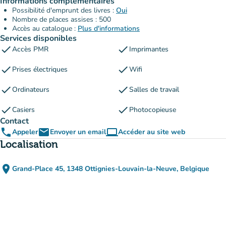
Informations complémentaires
Possibilité d'emprunt des livres :
Oui
Nombre de places assises : 500
Accès au catalogue :
Plus d'informations
Services disponibles
check
check
Accès PMR
Imprimantes
check
check
Prises électriques
Wifi
check
check
Ordinateurs
Salles de travail
check
check
Casiers
Photocopieuse
Contact
phone
email
computer
Appeler
Envoyer un email
Accéder au site web
(nouvel onglet)
Localisation
place
Grand-Place 45, 1348 Ottignies-Louvain-la-Neuve, Belgique
(ouvrir dans Google Maps)
(nouvel onglet)