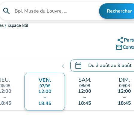
search
Rechercher
Rechercher un établissement
es
Espace BSI
share
Part
mail_outline
Cont
calendar_today
Du
3 août
au
9 août
chevron_left
.
Ouvrir le calendrier pour 
JEU.
SAM.
DIM.
VEN.
06/08
08/08
09/08
07/08
12:00
12:00
12:00
12:00
–
–
–
–
18:45
18:45
18:45
18:45