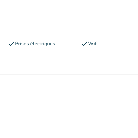
check
check
Prises électriques
Wifi