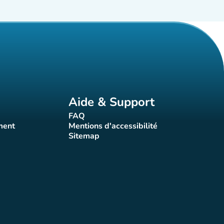
Aide & Support
FAQ
t)
(nouvel onglet)
ment
Mentions d'accessibilité
nglet)
(nouvel onglet)
Sitemap
(nouvel onglet)