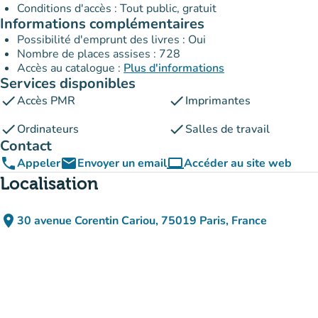
Conditions d'accès : Tout public, gratuit
Informations complémentaires
Possibilité d'emprunt des livres : Oui
Nombre de places assises : 728
Accès au catalogue :
Plus d'informations
Services disponibles
check
check
Accès PMR
Imprimantes
check
check
Ordinateurs
Salles de travail
Contact
phone
email
computer
Appeler
Envoyer un email
Accéder au site web
(nouvel onglet)
Localisation
place
30 avenue Corentin Cariou, 75019 Paris, France
(ouvrir dans Google Maps)
(nouvel onglet)