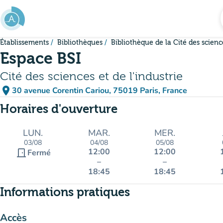
Aller au contenu principal
Établissements
Bibliothèques
Bibliothèque de la Cité des scienc
Espace BSI
Cité des sciences et de l'industrie
place
30 avenue Corentin Cariou, 75019 Paris, France
(ouvrir dans Google Maps)
(nouvel onglet)
Horaires d'ouverture
LUN.
MAR.
MER.
03/08
04/08
05/08
12:00
12:00
door_front
Fermé
–
–
18:45
18:45
Informations pratiques
Accès