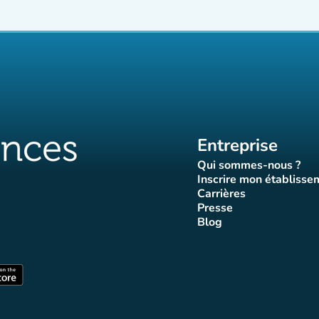
Entreprise
Qui sommes-nous ?
(nouvel ongle
Inscrire mon établisse
(nouvel o
Carrières
(nouvel onglet)
Presse
let)
onglet)
vel onglet)
nouvel onglet)
(nouvel onglet)
Blog
luences
ffluences
ram Affluences
ktok Affluences
 LinkedIn Affluences
(nouvel onglet)
nglet)
(nouvel onglet)