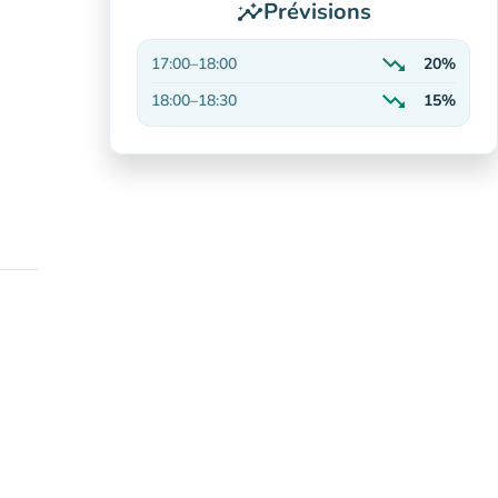
Prévisions
insights
trending_down
17:00
–
18:00
20%
En baisse
trending_down
18:00
–
18:30
15%
En baisse