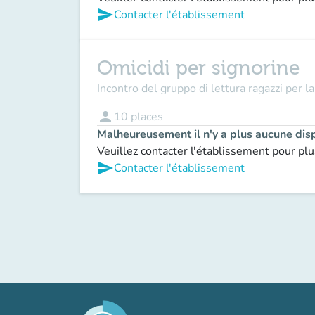
send
Contacter l'établissement
Omicidi per signorine
Incontro del gruppo di lettura ragazzi per 
person
10
places
Malheureusement il n'y a plus aucune disp
Veuillez contacter l'établissement pour plu
send
Contacter l'établissement