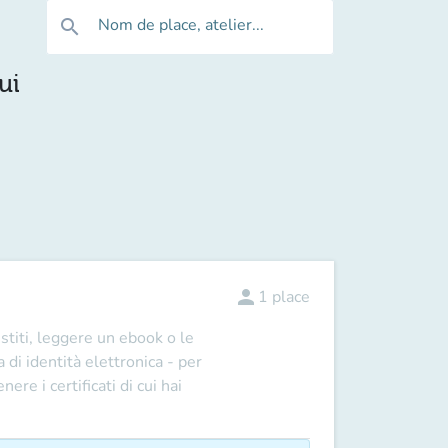
Nom de place, atelier...
search
ui
person
1
place
estiti, leggere un ebook o le
 di identità elettronica - per
re i certificati di cui hai