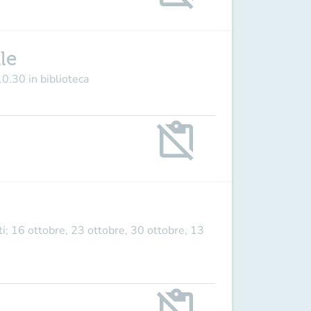
le
10.30 in biblioteca
content_paste_off
i; 16 ottobre, 23 ottobre, 30 ottobre, 13
content_paste_off