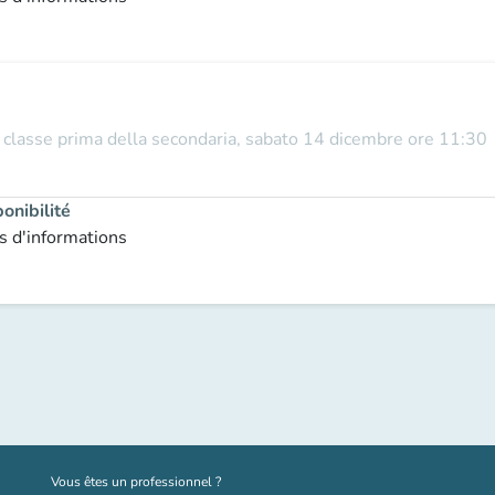
la classe prima della secondaria, sabato 14 dicembre ore 11:30
onibilité
s d'informations
(nouvel onglet)
Vous êtes un professionnel ?