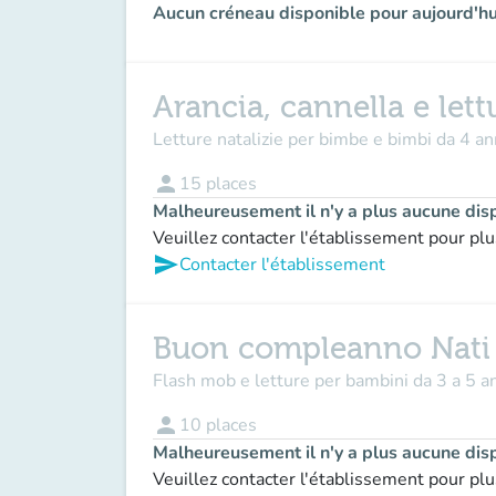
Aucun créneau disponible pour aujourd'hu
Arancia, cannella e lett
Letture natalizie per bimbe e bimbi da 4 an
person
15
places
Malheureusement il n'y a plus aucune disp
Veuillez contacter l'établissement pour plu
send
Contacter l'établissement
Buon compleanno Nati 
Flash mob e letture per bambini da 3 a 5 a
person
10
places
Malheureusement il n'y a plus aucune disp
Veuillez contacter l'établissement pour plu