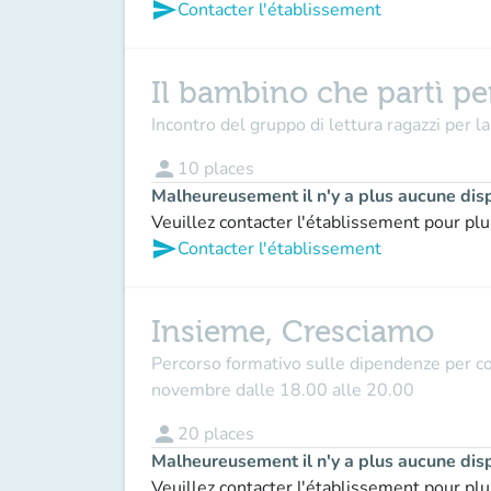
send
Contacter l'établissement
Il bambino che partì per
Incontro del gruppo di lettura ragazzi per l
person
10
places
Malheureusement il n'y a plus aucune disp
Veuillez contacter l'établissement pour plu
send
Contacter l'établissement
Insieme, Cresciamo
Percorso formativo sulle dipendenze per co
novembre dalle 18.00 alle 20.00
person
20
places
Malheureusement il n'y a plus aucune disp
Veuillez contacter l'établissement pour plu