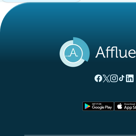
(nouvel onglet)
(nouvel ong
(nouvel 
(nou
(
Page Facebook Aff
Page Twitter A
Page Instag
Page Ti
Page
(nouvel o