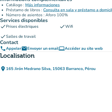
Catálogo :
Más informaciones
Préstamo de libros :
Consulta en sala y préstamo a domici
Número de asientos : Aforo 100%
Services disponibles
check
check
Prises électriques
Wifi
check
Salles de travail
Contact
phone
email
computer
Appeler
Envoyer un email
Accéder au site web
(nouvel onglet)
Localisation
place
165 Jirón Medrano Silva, 15063 Barranco, Pérou
(ouvrir dans Google Maps)
(nouvel onglet)