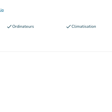
lio
check
check
Ordinateurs
Climatisation