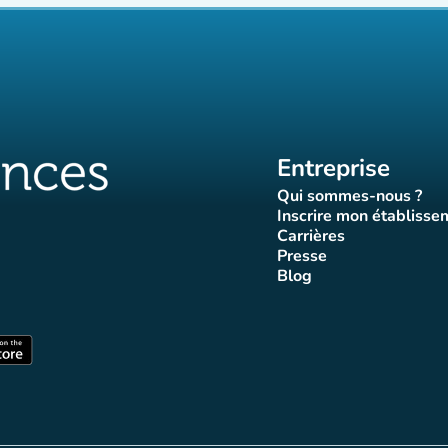
Entreprise
Qui sommes-nous ?
(nouvel ongle
Inscrire mon établisse
(nouvel o
Carrières
(nouvel onglet)
Presse
let)
onglet)
vel onglet)
nouvel onglet)
(nouvel onglet)
Blog
luences
ffluences
ram Affluences
ktok Affluences
 LinkedIn Affluences
(nouvel onglet)
nglet)
(nouvel onglet)