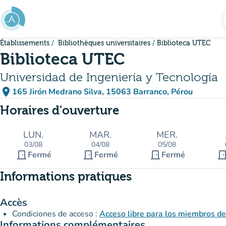
Aller au contenu principal
Établissements
Bibliothèques universitaires
Biblioteca UTEC
Biblioteca UTEC
Universidad de Ingeniería y Tecnología
place
165 Jirón Medrano Silva, 15063 Barranco, Pérou
(ouvrir dans Google Maps)
(nouvel onglet)
Horaires d'ouverture
LUN.
MAR.
MER.
03/08
04/08
05/08
door_front
door_front
door_front
door_fro
Fermé
Fermé
Fermé
Informations pratiques
Accès
Condiciones de acceso :
Acceso libre para los miembros d
Informations complémentaires