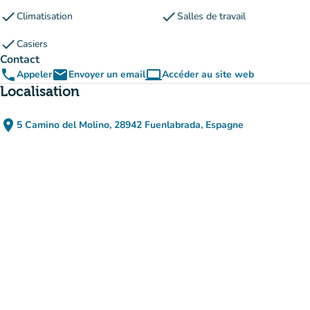
check
check
Climatisation
Salles de travail
check
Casiers
Contact
phone
email
computer
Appeler
Envoyer un email
Accéder au site web
(nouvel onglet)
Localisation
place
5 Camino del Molino, 28942 Fuenlabrada, Espagne
(ouvrir dans Google Maps)
(nouvel onglet)