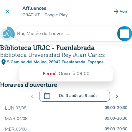
Aller au contenu principal
Affluences
arrow_forward
Voir
clear
(nouve
GRATUIT
– Google Play
search
See
Rechercher un établissement
Biblioteca URJC - Fuenlabrada
Biblioteca Universidad Rey Juan Carlos
place
5 Camino del Molino, 28942 Fuenlabrada, Espagne
(ouvrir dans Google Maps)
(nouvel onglet)
Fermé
-
Ouvre à 09:00
Horaires d'ouverture
calendar_today
chevron_left
Du
3 août
au
9 août
chevron_right
.
Ouvrir le calendrier pour changer de dat
LUN.
09:00
–
20:30
03/08
MAR.
09:00
–
20:30
04/08
MER.
09:00
–
20:30
05/08