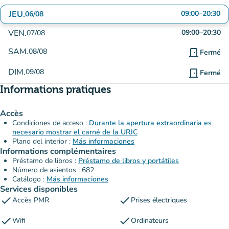
JEU.
09:00
–
20:30
06/08
VEN.
09:00
–
20:30
07/08
SAM.
08/08
door_front
Fermé
DIM.
09/08
door_front
Fermé
Informations pratiques
Accès
Condiciones de acceso :
Durante la apertura extraordinaria es
necesario mostrar el carné de la URJC
Plano del interior :
Más informaciones
Informations complémentaires
Préstamo de libros :
Préstamo de libros y portátiles
Número de asientos : 682
Catálogo :
Más informaciones
Services disponibles
check
check
Accès PMR
Prises électriques
check
check
Wifi
Ordinateurs