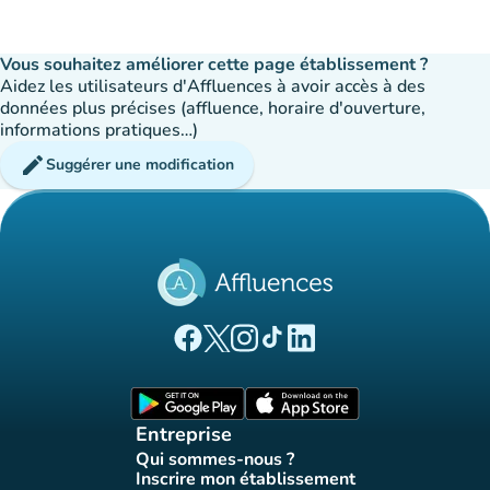
Vous souhaitez améliorer cette page établissement ?
Aidez les utilisateurs d'Affluences à avoir accès à des
données plus précises (affluence, horaire d'ouverture,
informations pratiques…)
edit
Suggérer une modification
(nouvel onglet)
(nouvel onglet)
(nouvel onglet)
(nouvel onglet)
(nouvel onglet)
Page Facebook Affluences
Page Twitter Affluences
Page Instagram Affluences
Page Tiktok Affluences
Page LinkedIn Affluences
(nouvel onglet)
(nouvel onglet)
Entreprise
Qui sommes-nous ?
(nouvel onglet)
Inscrire mon établissement
(nouvel onglet)