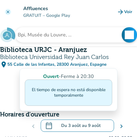
Aller au contenu principal
Affluences
arrow_forward
Voir
clear
(nouve
GRATUIT
– Google Play
search
See
Rechercher un établissement
Biblioteca URJC - Aranjuez
Biblioteca Universidad Rey Juan Carlos
place
55 Calle de las Infantas, 28300 Aranjuez, Espagne
(ouvrir dans Google Maps)
(nouvel onglet)
Ouvert
-
Ferme à 20:30
El tiempo de espera no está disponible
temporalmente
Horaires d'ouverture
calendar_today
chevron_left
Du
3 août
au
9 août
chevron_right
.
Ouvrir le calendrier pour changer de dat