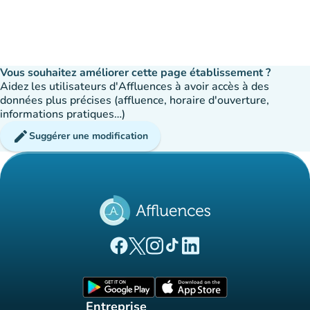
Vous souhaitez améliorer cette page établissement ?
Aidez les utilisateurs d'Affluences à avoir accès à des
données plus précises (affluence, horaire d'ouverture,
informations pratiques…)
edit
Suggérer une modification
(nouvel onglet)
(nouvel onglet)
(nouvel onglet)
(nouvel onglet)
(nouvel onglet)
Page Facebook Affluences
Page Twitter Affluences
Page Instagram Affluences
Page Tiktok Affluences
Page LinkedIn Affluences
(nouvel onglet)
(nouvel onglet)
Entreprise