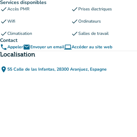
Services disponibles
check
check
Accès PMR
Prises électriques
check
check
Wifi
Ordinateurs
check
check
Climatisation
Salles de travail
Contact
phone
email
computer
Appeler
Envoyer un email
Accéder au site web
(nouvel onglet)
Localisation
place
55 Calle de las Infantas, 28300 Aranjuez, Espagne
(ouvrir dans Google Maps)
(nouvel onglet)