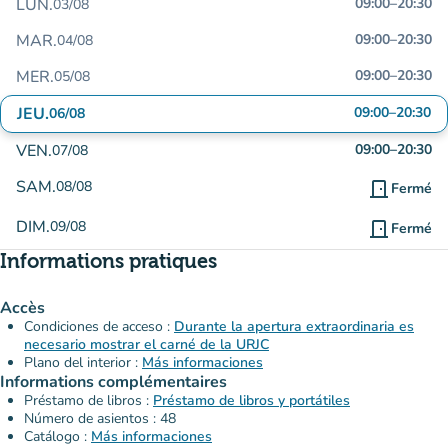
LUN.
09:00
–
20:30
03/08
MAR.
09:00
–
20:30
04/08
MER.
09:00
–
20:30
05/08
JEU.
09:00
–
20:30
06/08
VEN.
09:00
–
20:30
07/08
SAM.
08/08
door_front
Fermé
DIM.
09/08
door_front
Fermé
Informations pratiques
Accès
Condiciones de acceso :
Durante la apertura extraordinaria es
necesario mostrar el carné de la URJC
Plano del interior :
Más informaciones
Informations complémentaires
Préstamo de libros :
Préstamo de libros y portátiles
Número de asientos : 48
Catálogo :
Más informaciones