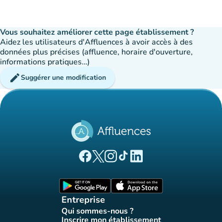
Vous souhaitez améliorer cette page établissement ?
Aidez les utilisateurs d'Affluences à avoir accès à des
données plus précises (affluence, horaire d'ouverture,
informations pratiques…)
edit
Suggérer une modification
(nouvel onglet)
(nouvel onglet)
(nouvel onglet)
(nouvel onglet)
(nouvel onglet)
Page Facebook Affluences
Page Twitter Affluences
Page Instagram Affluences
Page Tiktok Affluences
Page LinkedIn Affluences
(nouvel onglet)
(nouvel onglet)
Entreprise
Qui sommes-nous ?
(nouvel onglet)
Inscrire mon établissement