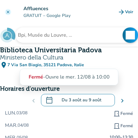
Aller au contenu principal
Affluences
arrow_forward
Voir
clear
(nouve
GRATUIT
– Google Play
search
See
Rechercher un établissement
Biblioteca Universitaria Padova
Ministero della Cultura
place
7 Via San Biagio, 35121 Padova, Italie
(ouvrir dans Google Maps)
(nouvel onglet)
Fermé
-
Ouvre le mer. 12/08 à 10:00
Horaires d'ouverture
calendar_today
chevron_left
Du
3 août
au
9 août
chevron_right
.
Ouvrir le calendrier pour changer de dat
LUN.
03/08
door_front
Fermé
MAR.
04/08
door_front
Fermé
MER.
10:00
–
13:30
05/08