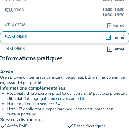
JEU.
10:00
–
13:30
06/08
14:30
–
16:30
VEN.
07/08
door_front
Fermé
SAM.
08/08
door_front
Fermé
DIM.
09/08
door_front
Fermé
Informations pratiques
Accès
Orari provvisori per grave carenza di personale. Età minima 16 anni per
ingresso, 18 per prestito.
Informations complémentaires
Possibilità di prendere in prestito dei libri : Si. E' possibile prenotare
i libri dal Catalogo
galileodiscovery.unipd.it
Numero di posti a sedere : 24
Note : E' obbligatorio depositare negli armadietti borse, zaini,
cartelle porta pc.
Services disponibles
check
check
Accès PMR
Prises électriques