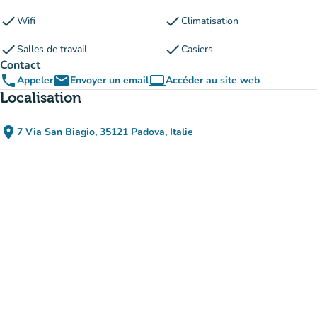
check
check
Wifi
Climatisation
check
check
Salles de travail
Casiers
Contact
phone
email
computer
Appeler
Envoyer un email
Accéder au site web
(nouvel onglet)
Localisation
place
7 Via San Biagio, 35121 Padova, Italie
(ouvrir dans Google Maps)
(nouvel onglet)