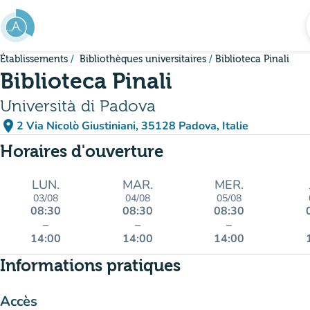
Aller au contenu principal
Établissements
Bibliothèques universitaires
Biblioteca Pinali
Biblioteca Pinali
Università di Padova
place
2 Via Nicolò Giustiniani, 35128 Padova, Italie
(ouvrir dans Google Maps)
(nouvel onglet)
Horaires d'ouverture
LUN.
MAR.
MER.
03/08
04/08
05/08
08:30
08:30
08:30
–
–
–
14:00
14:00
14:00
Informations pratiques
Accès