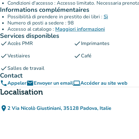
Condizioni d'accesso : Accesso limitato. Necessaria prenot
Informations complémentaires
Possibilità di prendere in prestito dei libri :
Sì
Numero di posti a sedere : 98
Accesso al catalogo :
Maggiori informazioni
Services disponibles
check
check
Accès PMR
Imprimantes
check
check
Vestiaires
Café
check
Salles de travail
Contact
phone
email
computer
Appeler
Envoyer un email
Accéder au site web
(nouvel onglet)
Localisation
place
2 Via Nicolò Giustiniani, 35128 Padova, Italie
(ouvrir dans Google Maps)
(nouvel onglet)