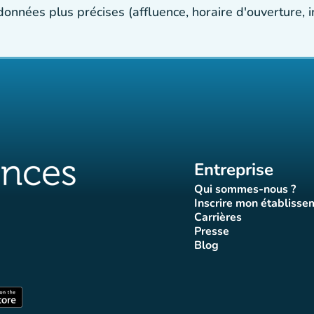
 données plus précises (affluence, horaire d'ouverture,
Entreprise
Qui sommes-nous ?
(nouvel ongle
Inscrire mon établisse
(nouvel o
Carrières
(nouvel onglet)
Presse
let)
onglet)
vel onglet)
nouvel onglet)
(nouvel onglet)
Blog
luences
ffluences
ram Affluences
ktok Affluences
 LinkedIn Affluences
(nouvel onglet)
nglet)
(nouvel onglet)