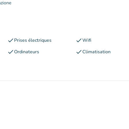
azione
check
check
Prises électriques
Wifi
check
check
Ordinateurs
Climatisation