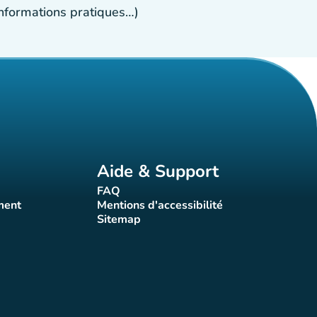
 informations pratiques…)
Aide & Support
FAQ
t)
(nouvel onglet)
ment
Mentions d'accessibilité
nglet)
(nouvel onglet)
Sitemap
(nouvel onglet)