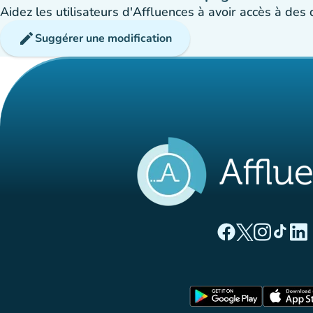
Aidez les utilisateurs d'Affluences à avoir accès à des
edit
Suggérer une modification
(nouvel onglet)
(nouvel ong
(nouvel 
(nou
(
Page Facebook Aff
Page Twitter A
Page Instag
Page Ti
Page
(nouvel o