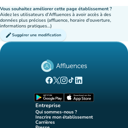
Vous souhaitez améliorer cette page établissement ?
Aidez les utilisateurs d'Affluences à avoir accès à des
données plus précises (affluence, horaire d'ouverture,
informations pratiques…)
edit
Suggérer une modification
(nouvel onglet)
(nouvel onglet)
(nouvel onglet)
(nouvel onglet)
(nouvel onglet)
Page Facebook Affluences
Page Twitter Affluences
Page Instagram Affluences
Page Tiktok Affluences
Page LinkedIn Affluences
(nouvel onglet)
(nouvel onglet)
Entreprise
Qui sommes-nous ?
(nouvel onglet)
Inscrire mon établissement
(nouvel onglet)
Carrières
(nouvel onglet)
Presse