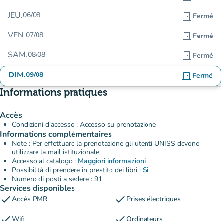
JEU.
06/08
door_front
Fermé
VEN.
07/08
door_front
Fermé
SAM.
08/08
door_front
Fermé
DIM.
09/08
door_front
Fermé
Informations pratiques
Accès
Condizioni d'accesso : Accesso su prenotazione
Informations complémentaires
Note : Per effettuare la prenotazione gli utenti UNISS devono
utilizzare la mail istituzionale
Accesso al catalogo :
Maggiori informazioni
Possibilità di prendere in prestito dei libri :
Si
Numero di posti a sedere : 91
Services disponibles
check
check
Accès PMR
Prises électriques
check
check
Wifi
Ordinateurs