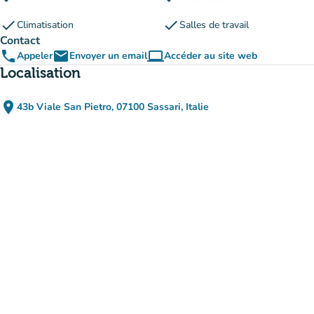
check
check
Climatisation
Salles de travail
Contact
phone
email
computer
Appeler
Envoyer un email
Accéder au site web
(nouvel onglet)
Localisation
place
43b Viale San Pietro, 07100 Sassari, Italie
(ouvrir dans Google Maps)
(nouvel onglet)