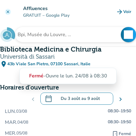
Aller au contenu principal
Affluences
arrow_forward
Voir
clear
(nouve
GRATUIT
– Google Play
search
See
Rechercher un établissement
Biblioteca Medicina e Chirurgia
Università di Sassari
place
43b Viale San Pietro, 07100 Sassari, Italie
(ouvrir dans Google Maps)
(nouvel onglet)
Fermé
-
Ouvre le lun. 24/08 à 08:30
Horaires d'ouverture
calendar_today
chevron_left
Du
3 août
au
9 août
chevron_right
.
Ouvrir le calendrier pour changer de dat
LUN.
08:30
–
19:50
03/08
MAR.
08:30
–
19:50
04/08
MER.
05/08
door_front
Fermé