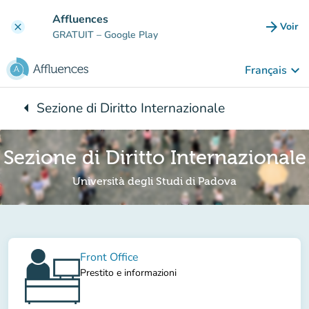
Aller au contenu principal
Affluences
arrow_forward
Voir
clear
(nouve
GRATUIT
– Google Play
keyboard_arrow_down
Français
arrow_left
Sezione di Diritto Internazionale
Retour à :
Sezione di Diritto Internazionale
Università degli Studi di Padova
Front Office
Prestito e informazioni