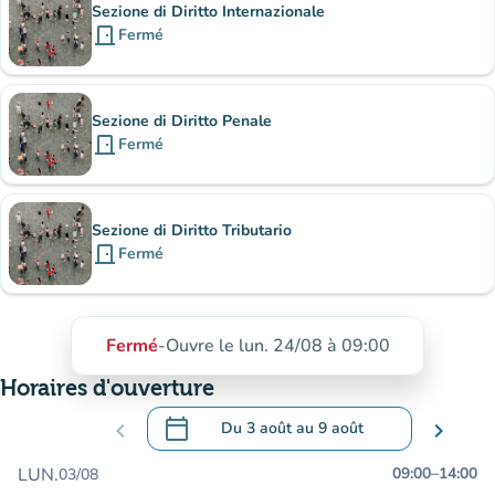
Sezione di Diritto Internazionale
door_front
Fermé
Sezione di Diritto Penale
door_front
Fermé
Sezione di Diritto Tributario
door_front
Fermé
Fermé
-
Ouvre le lun. 24/08 à 09:00
Horaires d'ouverture
calendar_today
chevron_left
Du
3 août
au
9 août
chevron_right
.
Ouvrir le calendrier pour changer de dat
LUN.
09:00
–
14:00
03/08