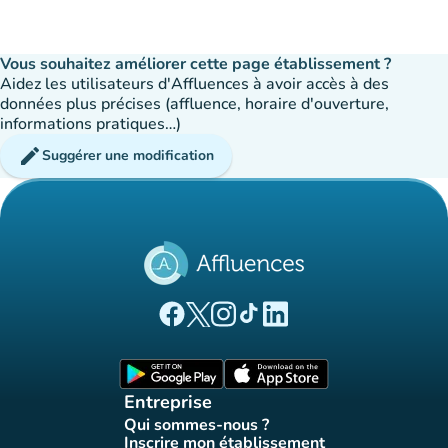
Vous souhaitez améliorer cette page établissement ?
Aidez les utilisateurs d'Affluences à avoir accès à des
données plus précises (affluence, horaire d'ouverture,
informations pratiques…)
edit
Suggérer une modification
(nouvel onglet)
(nouvel onglet)
(nouvel onglet)
(nouvel onglet)
(nouvel onglet)
Page Facebook Affluences
Page Twitter Affluences
Page Instagram Affluences
Page Tiktok Affluences
Page LinkedIn Affluences
(nouvel onglet)
(nouvel onglet)
Entreprise
Qui sommes-nous ?
(nouvel onglet)
Inscrire mon établissement