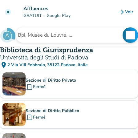
Aller au contenu principal
Affluences
arrow_forward
Voir
clear
(nouve
GRATUIT
– Google Play
search
See
Rechercher un établissement
Biblioteca di Giurisprudenza
Università degli Studi di Padova
place
2 Via VIII Febbraio, 35122 Padova, Italie
(ouvrir dans Google Maps)
(nouvel onglet)
Sous-sites
Sezione di Diritto Privato
door_front
Fermé
Sezione di Diritto Pubblico
door_front
Fermé