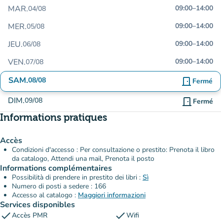
MAR.
09:00
–
14:00
04/08
MER.
09:00
–
14:00
05/08
JEU.
09:00
–
14:00
06/08
VEN.
09:00
–
14:00
07/08
SAM.
08/08
door_front
Fermé
DIM.
09/08
door_front
Fermé
Informations pratiques
Accès
Condizioni d'accesso : Per consultazione o prestito: Prenota il libro
da catalogo, Attendi una mail, Prenota il posto
Informations complémentaires
Possibilità di prendere in prestito dei libri :
Sì
Numero di posti a sedere : 166
Accesso al catalogo :
Maggiori informazioni
Services disponibles
check
check
Accès PMR
Wifi