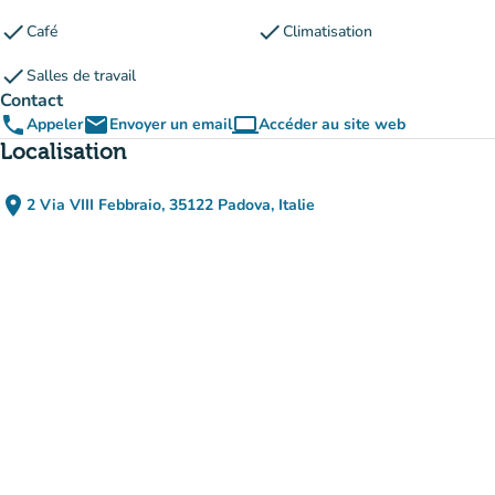
check
check
Café
Climatisation
check
Salles de travail
Contact
phone
email
computer
Appeler
Envoyer un email
Accéder au site web
(nouvel onglet)
Localisation
place
2 Via VIII Febbraio, 35122 Padova, Italie
(ouvrir dans Google Maps)
(nouvel onglet)