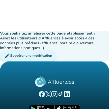
Vous souhaitez améliorer cette page établissement ?
Aidez les utilisateurs d'Affluences à avoir accès à des
données plus précises (affluence, horaire d'ouverture,
informations pratiques…)
edit
Suggérer une modification
(nouvel onglet)
(nouvel onglet)
(nouvel onglet)
(nouvel onglet)
(nouvel onglet)
Page Facebook Affluences
Page Twitter Affluences
Page Instagram Affluences
Page Tiktok Affluences
Page LinkedIn Affluences
(nouvel onglet)
(nouvel onglet)