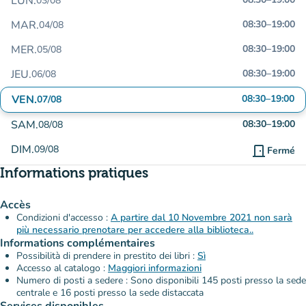
LUN.
03/08
MAR.
08:30
–
19:00
04/08
MER.
08:30
–
19:00
05/08
JEU.
08:30
–
19:00
06/08
VEN.
08:30
–
19:00
07/08
SAM.
08:30
–
19:00
08/08
DIM.
09/08
door_front
Fermé
Informations pratiques
Accès
Condizioni d'accesso :
A partire dal 10 Novembre 2021 non sarà
più necessario prenotare per accedere alla biblioteca..
Informations complémentaires
Possibilità di prendere in prestito dei libri :
Sì
Accesso al catalogo :
Maggiori informazioni
Numero di posti a sedere : Sono disponibili 145 posti presso la sede
centrale e 16 posti presso la sede distaccata