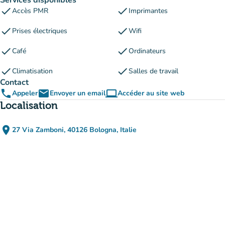
Services disponibles
check
check
Accès PMR
Imprimantes
check
check
Prises électriques
Wifi
check
check
Café
Ordinateurs
check
check
Climatisation
Salles de travail
Contact
phone
email
computer
Appeler
Envoyer un email
Accéder au site web
(nouvel onglet)
Localisation
place
27 Via Zamboni, 40126 Bologna, Italie
(ouvrir dans Google Maps)
(nouvel onglet)