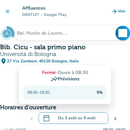
Aller au contenu principal
Affluences
arrow_forward
Voir
clear
(nouve
GRATUIT
– Google Play
search
See
Rechercher un établissement
Bib. Cicu - sala primo piano
Università di Bologna
place
27 Via Zamboni, 40126 Bologna, Italie
(ouvrir dans Google Maps)
(nouvel onglet)
Fermé
-
Ouvre à 08:30
insights
Prévisions
08:30
–
18:30
5%
Horaires d'ouverture
calendar_today
chevron_left
Du
3 août
au
9 août
chevron_right
.
Ouvrir le calendrier pour changer de dat
08:30
–
19:00