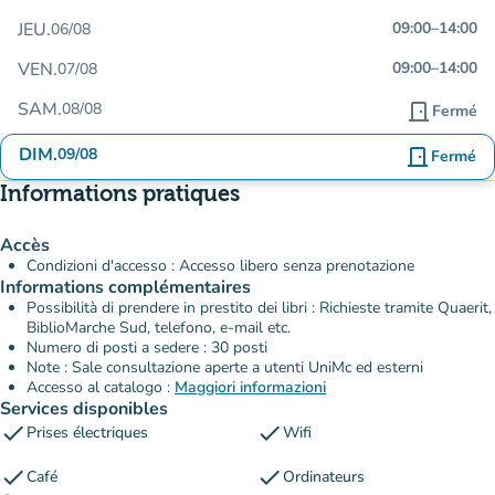
JEU.
09:00
–
14:00
06/08
VEN.
09:00
–
14:00
07/08
SAM.
08/08
door_front
Fermé
DIM.
09/08
door_front
Fermé
Informations pratiques
Accès
Condizioni d'accesso : Accesso libero senza prenotazione
Informations complémentaires
Possibilità di prendere in prestito dei libri : Richieste tramite Quaerit,
BiblioMarche Sud, telefono, e-mail etc.
Numero di posti a sedere : 30 posti
Note : Sale consultazione aperte a utenti UniMc ed esterni
Accesso al catalogo :
Maggiori informazioni
Services disponibles
check
check
Prises électriques
Wifi
check
check
Café
Ordinateurs