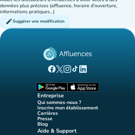
données plus précises (affluence, horaire d'ouverture,
informations pratiques…)
edit
Suggérer une modification
(nouvel onglet)
(nouvel onglet)
(nouvel onglet)
(nouvel onglet)
(nouvel onglet)
Page Facebook Affluences
Page Twitter Affluences
Page Instagram Affluences
Page Tiktok Affluences
Page LinkedIn Affluences
(nouvel onglet)
(nouvel onglet)
Entreprise
Qui sommes-nous ?
(nouvel onglet)
Inscrire mon établissement
(nouvel onglet)
Carrières
(nouvel onglet)
Presse
(nouvel onglet)
Blog
(nouvel onglet)
Aide & Support