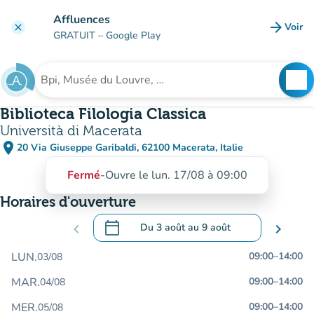
Aller au contenu principal
Affluences
arrow_forward
Voir
clear
(nouve
GRATUIT
– Google Play
search
See
Rechercher un établissement
Biblioteca Filologia Classica
Università di Macerata
place
20 Via Giuseppe Garibaldi, 62100 Macerata, Italie
(ouvrir dans Google Maps)
(nouvel onglet)
Fermé
-
Ouvre le lun. 17/08 à 09:00
Horaires d'ouverture
calendar_today
chevron_left
Du
3 août
au
9 août
chevron_right
.
Ouvrir le calendrier pour changer de dat
LUN.
09:00
–
14:00
03/08
MAR.
09:00
–
14:00
04/08
MER.
09:00
–
14:00
05/08