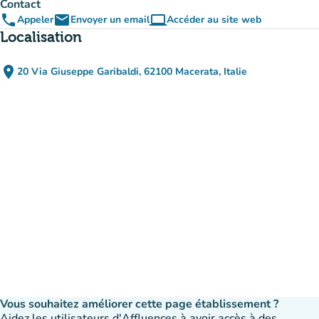
Contact
phone
email
computer
Appeler
Envoyer un email
Accéder au site web
(nouvel onglet)
Localisation
place
20 Via Giuseppe Garibaldi, 62100 Macerata, Italie
(ouvrir dans Google Maps)
(nouvel onglet)
Vous souhaitez améliorer cette page établissement ?
Aidez les utilisateurs d'Affluences à avoir accès à des