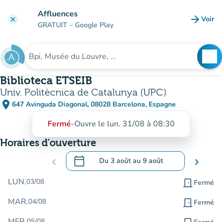
Aller au contenu principal
Affluences
arrow_forward
Voir
clear
(nouve
GRATUIT
– Google Play
search
See
Rechercher un établissement
Biblioteca ETSEIB
Univ. Politècnica de Catalunya (UPC)
place
647 Avinguda Diagonal, 08028 Barcelona, Espagne
(ouvrir dans Google Maps)
(nouvel onglet)
Fermé
-
Ouvre le lun. 31/08 à 08:30
Horaires d'ouverture
calendar_today
chevron_left
Du
3 août
au
9 août
chevron_right
.
Ouvrir le calendrier pour changer de dat
LUN.
03/08
door_front
Fermé
MAR.
04/08
door_front
Fermé
MER.
05/08