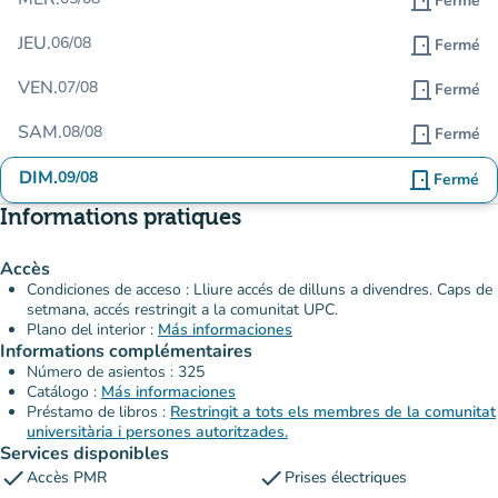
door_front
Fermé
JEU.
06/08
door_front
Fermé
VEN.
07/08
door_front
Fermé
SAM.
08/08
door_front
Fermé
DIM.
09/08
door_front
Fermé
Informations pratiques
Accès
Condiciones de acceso : Lliure accés de dilluns a divendres. Caps de
setmana, accés restringit a la comunitat UPC.
Plano del interior :
Más informaciones
Informations complémentaires
Número de asientos : 325
Catálogo :
Más informaciones
Préstamo de libros :
Restringit a tots els membres de la comunitat
universitària i persones autoritzades.
Services disponibles
check
check
Accès PMR
Prises électriques