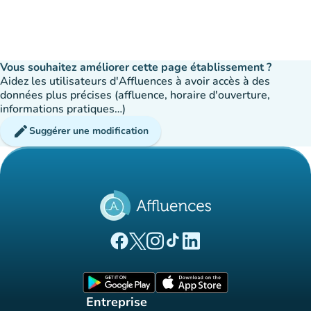
Vous souhaitez améliorer cette page établissement ?
Aidez les utilisateurs d'Affluences à avoir accès à des
données plus précises (affluence, horaire d'ouverture,
informations pratiques…)
edit
Suggérer une modification
(nouvel onglet)
(nouvel onglet)
(nouvel onglet)
(nouvel onglet)
(nouvel onglet)
Page Facebook Affluences
Page Twitter Affluences
Page Instagram Affluences
Page Tiktok Affluences
Page LinkedIn Affluences
(nouvel onglet)
(nouvel onglet)
Entreprise