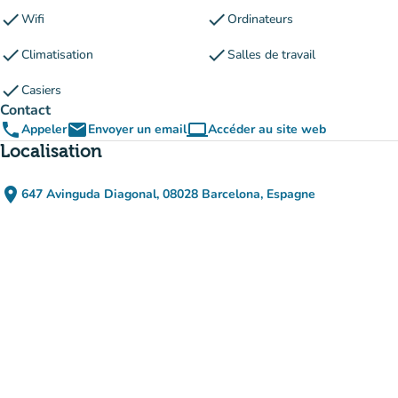
check
check
Wifi
Ordinateurs
check
check
Climatisation
Salles de travail
check
Casiers
Contact
phone
email
computer
Appeler
Envoyer un email
Accéder au site web
(nouvel onglet)
Localisation
place
647 Avinguda Diagonal, 08028 Barcelona, Espagne
(ouvrir dans Google Maps)
(nouvel onglet)