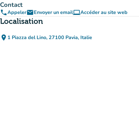
Contact
phone
email
computer
Appeler
Envoyer un email
Accéder au site web
(nouvel onglet)
Localisation
place
1 Piazza del Lino, 27100 Pavia, Italie
(ouvrir dans Google Maps)
(nouvel onglet)