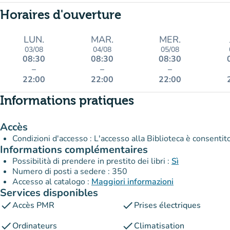
Horaires d'ouverture
LUN.
MAR.
MER.
03/08
04/08
05/08
08:30
08:30
08:30
–
–
–
22:00
22:00
22:00
Informations pratiques
Accès
Condizioni d'accesso : L'accesso alla Biblioteca è consenti
Informations complémentaires
Possibilità di prendere in prestito dei libri :
Sì
Numero di posti a sedere : 350
Accesso al catalogo :
Maggiori informazioni
Services disponibles
check
check
Accès PMR
Prises électriques
check
check
Ordinateurs
Climatisation