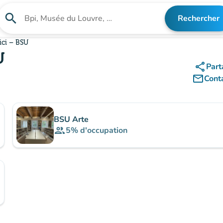
search
Rechercher
Rechercher un établissement
ici – BSU
U
share
Part
mail_outline
Cont
BSU Arte
group
5%
d'occupation