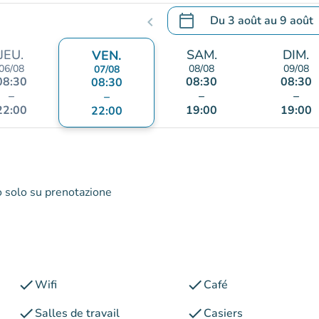
calendar_today
Du
3 août
au
9 août
chevron_left
.
Ouvrir le calendrier pour 
JEU.
SAM.
DIM.
VEN.
06/08
08/08
09/08
07/08
08:30
08:30
08:30
08:30
–
–
–
–
22:00
19:00
19:00
22:00
to solo su prenotazione
check
check
Wifi
Café
check
check
Salles de travail
Casiers