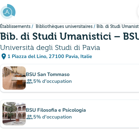
Aller au contenu principal
Établissements
Bibliothèques universitaires
Bib. di Studi Umanist
Bib. di Studi Umanistici – BS
Università degli Studi di Pavia
place
1 Piazza del Lino, 27100 Pavia, Italie
(ouvrir dans Google Maps)
(nouvel onglet)
Sous-sites
BSU San Tommaso
group
5%
d'occupation
BSU Filosofia e Psicologia
group
5%
d'occupation