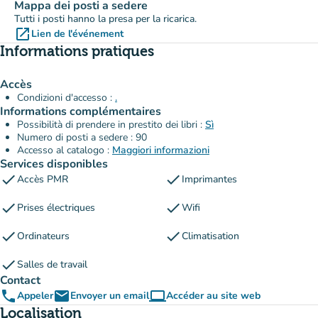
Mappa dei posti a sedere
Tutti i posti hanno la presa per la ricarica.
open_in_new
Lien de l'événement
(nouvel onglet)
Informations pratiques
Accès
Condizioni d'accesso :
.
Informations complémentaires
Possibilità di prendere in prestito dei libri :
Sì
Numero di posti a sedere : 90
Accesso al catalogo :
Maggiori informazioni
Services disponibles
check
check
Accès PMR
Imprimantes
check
check
Prises électriques
Wifi
check
check
Ordinateurs
Climatisation
check
Salles de travail
Contact
phone
email
computer
Appeler
Envoyer un email
Accéder au site web
(nouvel onglet)
Localisation