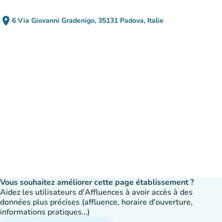
place
6 Via Giovanni Gradenigo, 35131 Padova, Italie
(ouvrir dans Google Maps)
(nouvel onglet)
Vous souhaitez améliorer cette page établissement ?
Aidez les utilisateurs d'Affluences à avoir accès à des
données plus précises (affluence, horaire d'ouverture,
informations pratiques…)