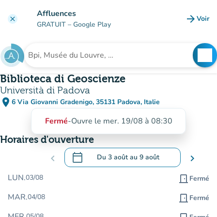
Aller au contenu principal
Affluences
arrow_forward
Voir
clear
(nouve
GRATUIT
– Google Play
search
See
Rechercher un établissement
Biblioteca di Geoscienze
Università di Padova
place
6 Via Giovanni Gradenigo, 35131 Padova, Italie
(ouvrir dans Google Maps)
(nouvel onglet)
Fermé
-
Ouvre le mer. 19/08 à 08:30
Horaires d'ouverture
calendar_today
chevron_left
Du
3 août
au
9 août
chevron_right
.
Ouvrir le calendrier pour changer de dat
LUN.
03/08
door_front
Fermé
MAR.
04/08
door_front
Fermé
MER.
05/08