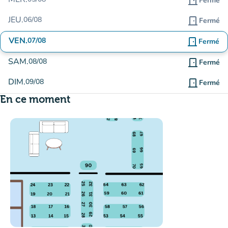
door_front
Fermé
JEU.
06/08
door_front
Fermé
VEN.
07/08
door_front
Fermé
SAM.
08/08
door_front
Fermé
DIM.
09/08
door_front
Fermé
En ce moment