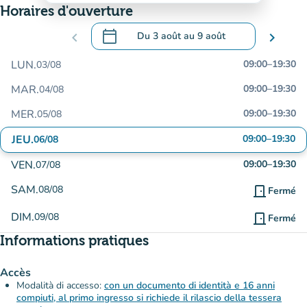
Horaires d'ouverture
calendar_today
chevron_left
Du
3 août
au
9 août
chevron_right
.
Ouvrir le calendrier pour changer de dat
LUN.
09:00
–
19:30
03/08
MAR.
09:00
–
19:30
04/08
MER.
09:00
–
19:30
05/08
JEU.
09:00
–
19:30
06/08
VEN.
09:00
–
19:30
07/08
SAM.
08/08
door_front
Fermé
DIM.
09/08
door_front
Fermé
Informations pratiques
Accès
Modalità di accesso:
con un documento di identità e 16 anni
compiuti, al primo ingresso si richiede il rilascio della tessera