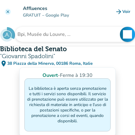
Aller au contenu principal
Affluences
arrow_forward
Voir
clear
(nouve
GRATUIT
– Google Play
search
See
Rechercher un établissement
Biblioteca del Senato
"Giovanni Spadolini"
place
38 Piazza della Minerva, 00186 Roma, Italie
(ouvrir dans Google Maps)
(nouvel onglet)
Ouvert
-
Ferme à 19:30
La biblioteca è aperta senza prenotazione
e tutti i servizi sono disponibili. Il servizio
di prenotazione può essere utilizzato per la
richiesta di materiale in anticipo e l'uso di
postazioni specifiche, o per la
prenotazione a corsi ed eventi, quando
disponibili.