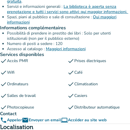
gratuita
.
Servizi e informazioni generali :
La biblioteca è aperta senza
prenotazione e tutti i servizi sono attivi: qui maggior informazioni.
Spazi, piani al pubblico e sale di consultazione :
Qui maggiori
informazioni
Informations complémentaires
Possibilità di prendere in prestito dei libri : Solo per utenti
istituzionali (non per il pubblico esterno)
Numero di posti a sedere : 120
Accesso al catalogo :
Maggiori informazioni
Services disponibles
check
check
Accès PMR
Prises électriques
check
check
Wifi
Café
check
check
Ordinateurs
Climatisation
check
check
Salles de travail
Casiers
check
check
Photocopieuse
Distributeur automatique
Contact
phone
email
computer
Appeler
Envoyer un email
Accéder au site web
(nouvel onglet)
Localisation