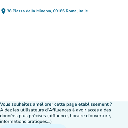
place
38 Piazza della Minerva, 00186 Roma, Italie
(ouvrir dans Google Maps)
(nouvel onglet)
Vous souhaitez améliorer cette page établissement ?
Aidez les utilisateurs d'Affluences à avoir accès à des
données plus précises (affluence, horaire d'ouverture,
informations pratiques…)