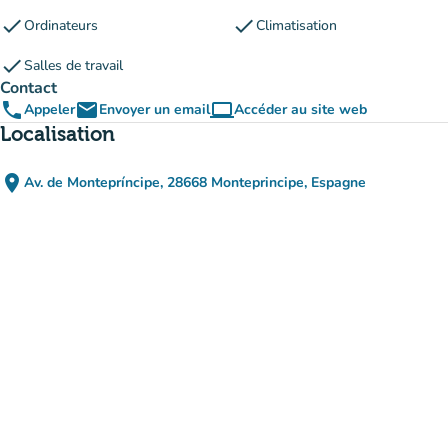
check
check
Ordinateurs
Climatisation
check
Salles de travail
Contact
phone
email
computer
Appeler
Envoyer un email
Accéder au site web
(nouvel onglet)
Localisation
place
Av. de Montepríncipe, 28668 Monteprincipe, Espagne
(ouvrir dans Google Maps)
(nouvel onglet)