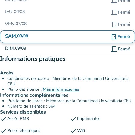
door_front
Fermé
JEU.
06/08
door_front
Fermé
VEN.
07/08
door_front
Fermé
SAM.
08/08
door_front
Fermé
DIM.
09/08
door_front
Fermé
Informations pratiques
Accès
Condiciones de acceso : Miembros de la Comunidad Universitaria
CEU
Plano del interior :
Más informaciones
Informations complémentaires
Préstamo de libros : Miembros de la Comunidad Universitaria CEU
Número de asientos : 364
Services disponibles
check
check
Accès PMR
Imprimantes
check
check
Prises électriques
Wifi