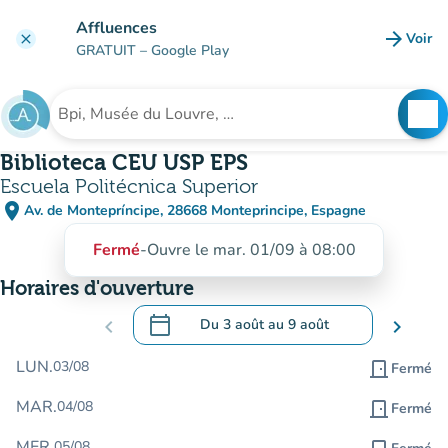
Aller au contenu principal
Affluences
arrow_forward
Voir
clear
(nouve
GRATUIT
– Google Play
search
See
Rechercher un établissement
Biblioteca CEU USP EPS
Escuela Politécnica Superior
place
Av. de Montepríncipe, 28668 Monteprincipe, Espagne
(ouvrir dans Google Maps)
(nouvel onglet)
Fermé
-
Ouvre le mar. 01/09 à 08:00
Horaires d'ouverture
calendar_today
chevron_left
Du
3 août
au
9 août
chevron_right
.
Ouvrir le calendrier pour changer de dat
LUN.
03/08
door_front
Fermé
MAR.
04/08
door_front
Fermé
MER.
05/08