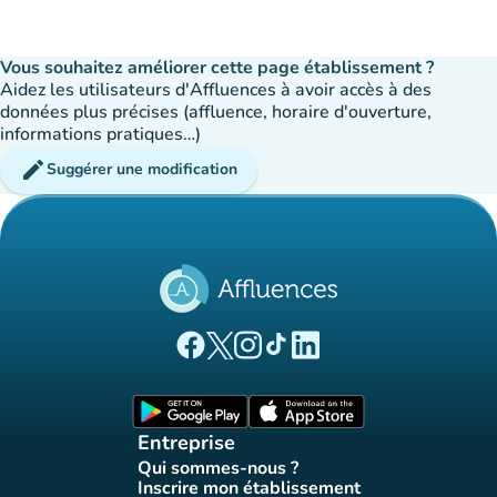
Vous souhaitez améliorer cette page établissement ?
Aidez les utilisateurs d'Affluences à avoir accès à des
données plus précises (affluence, horaire d'ouverture,
informations pratiques…)
edit
Suggérer une modification
(nouvel onglet)
(nouvel onglet)
(nouvel onglet)
(nouvel onglet)
(nouvel onglet)
Page Facebook Affluences
Page Twitter Affluences
Page Instagram Affluences
Page Tiktok Affluences
Page LinkedIn Affluences
(nouvel onglet)
(nouvel onglet)
Entreprise
Qui sommes-nous ?
(nouvel onglet)
Inscrire mon établissement
(nouvel onglet)