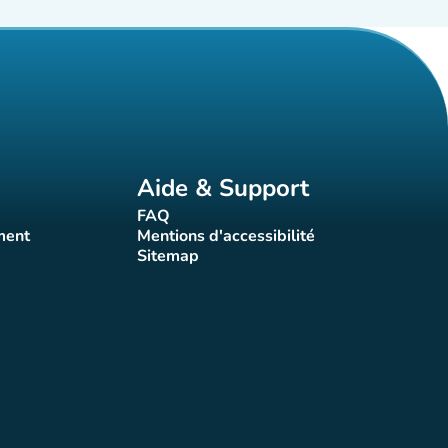
Aide & Support
FAQ
t)
(nouvel onglet)
ment
Mentions d'accessibilité
nglet)
(nouvel onglet)
Sitemap
(nouvel onglet)