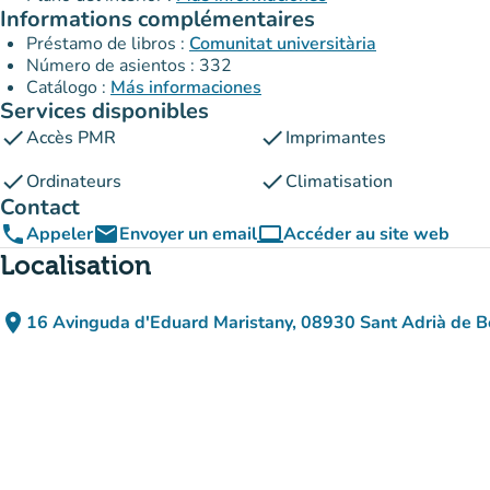
Informations complémentaires
Préstamo de libros :
Comunitat universitària
Número de asientos : 332
Catálogo :
Más informaciones
Services disponibles
check
check
Accès PMR
Imprimantes
check
check
Ordinateurs
Climatisation
Contact
phone
email
computer
Appeler
Envoyer un email
Accéder au site web
(nouvel onglet)
Localisation
place
16 Avinguda d'Eduard Maristany, 08930 Sant Adrià de 
(ouvrir dans Google M
(nouvel onglet)