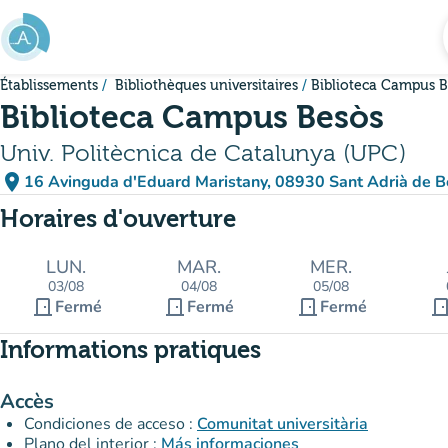
Aller au contenu principal
Établissements
Bibliothèques universitaires
Biblioteca Campus 
Biblioteca Campus Besòs
Univ. Politècnica de Catalunya (UPC)
place
16 Avinguda d'Eduard Maristany, 08930 Sant Adrià de 
(ouvrir dans Google M
(nouvel onglet)
Horaires d'ouverture
LUN.
MAR.
MER.
03/08
04/08
05/08
door_front
door_front
door_front
door_fro
Fermé
Fermé
Fermé
Informations pratiques
Accès
Condiciones de acceso :
Comunitat universitària
Plano del interior :
Más informaciones