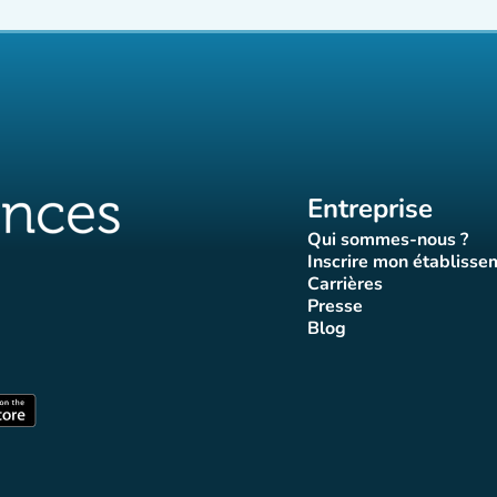
Entreprise
Qui sommes-nous ?
(nouvel ongle
Inscrire mon établisse
(nouvel o
Carrières
(nouvel onglet)
Presse
let)
onglet)
vel onglet)
nouvel onglet)
(nouvel onglet)
Blog
luences
ffluences
ram Affluences
ktok Affluences
 LinkedIn Affluences
(nouvel onglet)
nglet)
(nouvel onglet)