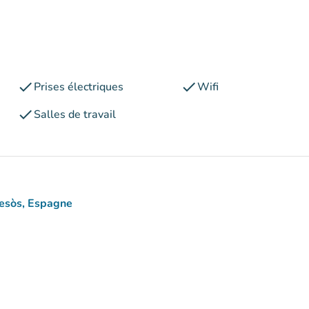
check
check
Prises électriques
Wifi
check
Salles de travail
Besòs, Espagne
aps)