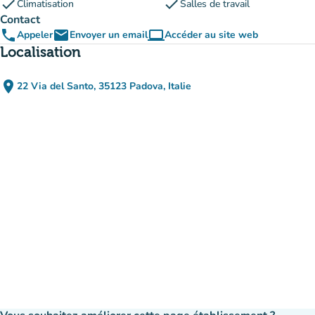
check
check
Climatisation
Salles de travail
Contact
phone
email
computer
Appeler
Envoyer un email
Accéder au site web
(nouvel onglet)
Localisation
place
22 Via del Santo, 35123 Padova, Italie
(ouvrir dans Google Maps)
(nouvel onglet)