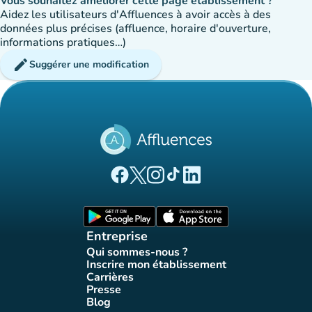
Vous souhaitez améliorer cette page établissement ?
Aidez les utilisateurs d'Affluences à avoir accès à des
données plus précises (affluence, horaire d'ouverture,
informations pratiques…)
edit
Suggérer une modification
(nouvel onglet)
(nouvel onglet)
(nouvel onglet)
(nouvel onglet)
(nouvel onglet)
Page Facebook Affluences
Page Twitter Affluences
Page Instagram Affluences
Page Tiktok Affluences
Page LinkedIn Affluences
(nouvel onglet)
(nouvel onglet)
Entreprise
Qui sommes-nous ?
(nouvel onglet)
Inscrire mon établissement
(nouvel onglet)
Carrières
(nouvel onglet)
Presse
(nouvel onglet)
Blog
(nouvel onglet)