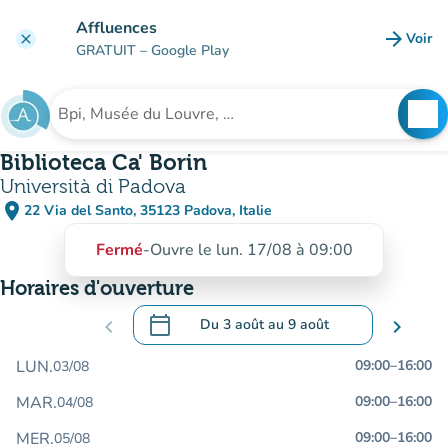
Aller au contenu principal
Affluences
arrow_forward
Voir
clear
(nouve
GRATUIT
– Google Play
search
See
Rechercher un établissement
Biblioteca Ca' Borin
Università di Padova
place
22 Via del Santo, 35123 Padova, Italie
(ouvrir dans Google Maps)
(nouvel onglet)
Fermé
-
Ouvre le lun. 17/08 à 09:00
Horaires d'ouverture
calendar_today
chevron_left
Du
3 août
au
9 août
chevron_right
.
Ouvrir le calendrier pour changer de dat
LUN.
09:00
–
16:00
03/08
MAR.
09:00
–
16:00
04/08
MER.
09:00
–
16:00
05/08