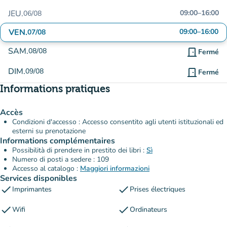
JEU.
09:00
–
16:00
06/08
VEN.
09:00
–
16:00
07/08
SAM.
08/08
door_front
Fermé
DIM.
09/08
door_front
Fermé
Informations pratiques
Accès
Condizioni d'accesso : Accesso consentito agli utenti istituzionali ed
esterni su prenotazione
Informations complémentaires
Possibilità di prendere in prestito dei libri :
Sì
Numero di posti a sedere : 109
Accesso al catalogo :
Maggiori informazioni
Services disponibles
check
check
Imprimantes
Prises électriques
check
check
Wifi
Ordinateurs