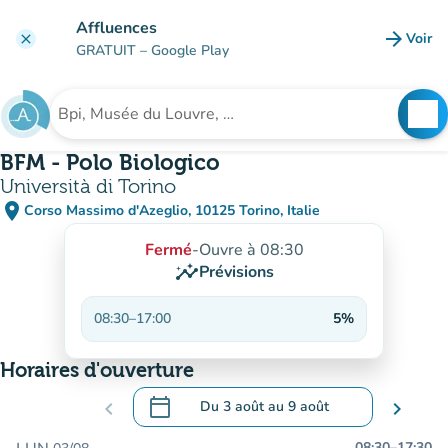
Aller au contenu principal
Affluences
arrow_forward
Voir
clear
(nouve
GRATUIT
– Google Play
search
See
Rechercher un établissement
BFM - Polo Biologico
Università di Torino
place
Corso Massimo d'Azeglio, 10125 Torino, Italie
(ouvrir dans Google Maps)
(nouvel onglet)
Fermé
-
Ouvre à 08:30
insights
Prévisions
08:30
–
17:00
5%
Horaires d'ouverture
calendar_today
chevron_left
Du
3 août
au
9 août
chevron_right
.
Ouvrir le calendrier pour changer de dat
08:30
–
17:30