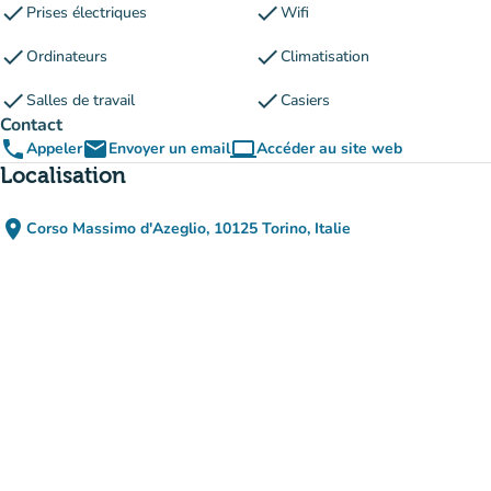
check
check
Prises électriques
Wifi
check
check
Ordinateurs
Climatisation
check
check
Salles de travail
Casiers
Contact
phone
email
computer
Appeler
Envoyer un email
Accéder au site web
(nouvel onglet)
Localisation
place
Corso Massimo d'Azeglio, 10125 Torino, Italie
(ouvrir dans Google Maps)
(nouvel onglet)