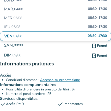
LUN.
03/08
MAR.
08:30
–
17:30
04/08
MER.
08:30
–
17:30
05/08
JEU.
08:30
–
17:30
06/08
VEN.
08:30
–
17:30
07/08
SAM.
08/08
door_front
Fermé
DIM.
09/08
door_front
Fermé
Informations pratiques
Accès
Condizioni d'accesso :
Accesso su prenotazione
Informations complémentaires
Possibilità di prendere in prestito dei libri : Sì
Numero di posti a sedere : 25
Services disponibles
check
check
Accès PMR
Imprimantes