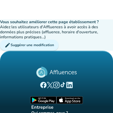
Vous souhaitez améliorer cette page établissement ?
Aidez les utilisateurs d'Affluences à avoir accès à des
données plus précises (affluence, horaire d'ouverture,
informations pratiques…)
edit
Suggérer une modification
(nouvel onglet)
(nouvel onglet)
(nouvel onglet)
(nouvel onglet)
(nouvel onglet)
Page Facebook Affluences
Page Twitter Affluences
Page Instagram Affluences
Page Tiktok Affluences
Page LinkedIn Affluences
(nouvel onglet)
(nouvel onglet)
Entreprise