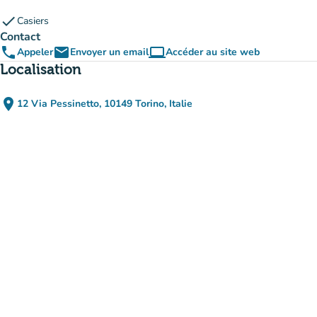
check
Casiers
Contact
phone
email
computer
Appeler
Envoyer un email
Accéder au site web
(nouvel onglet)
Localisation
place
12 Via Pessinetto, 10149 Torino, Italie
(ouvrir dans Google Maps)
(nouvel onglet)