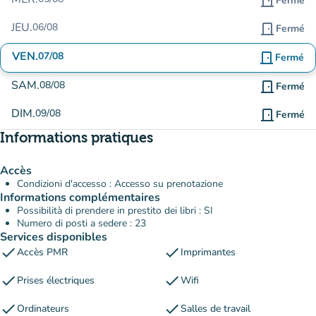
door_front
Fermé
JEU.
06/08
door_front
Fermé
VEN.
07/08
door_front
Fermé
SAM.
08/08
door_front
Fermé
DIM.
09/08
door_front
Fermé
Informations pratiques
Accès
Condizioni d'accesso : Accesso su prenotazione
Informations complémentaires
Possibilità di prendere in prestito dei libri : SI
Numero di posti a sedere : 23
Services disponibles
check
check
Accès PMR
Imprimantes
check
check
Prises électriques
Wifi
check
check
Ordinateurs
Salles de travail