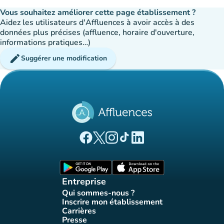
Vous souhaitez améliorer cette page établissement ?
Aidez les utilisateurs d'Affluences à avoir accès à des
données plus précises (affluence, horaire d'ouverture,
informations pratiques…)
edit
Suggérer une modification
(nouvel onglet)
(nouvel onglet)
(nouvel onglet)
(nouvel onglet)
(nouvel onglet)
Page Facebook Affluences
Page Twitter Affluences
Page Instagram Affluences
Page Tiktok Affluences
Page LinkedIn Affluences
(nouvel onglet)
(nouvel onglet)
Entreprise
Qui sommes-nous ?
(nouvel onglet)
Inscrire mon établissement
(nouvel onglet)
Carrières
(nouvel onglet)
Presse
(nouvel onglet)