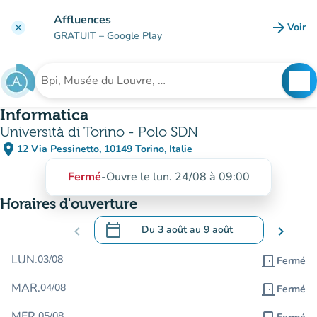
Aller au contenu principal
Affluences
arrow_forward
Voir
clear
(nouve
GRATUIT
– Google Play
search
See
Rechercher un établissement
Informatica
Università di Torino - Polo SDN
place
12 Via Pessinetto, 10149 Torino, Italie
(ouvrir dans Google Maps)
(nouvel onglet)
Fermé
-
Ouvre le lun. 24/08 à 09:00
Horaires d'ouverture
calendar_today
chevron_left
Du
3 août
au
9 août
chevron_right
.
Ouvrir le calendrier pour changer de dat
LUN.
03/08
door_front
Fermé
MAR.
04/08
door_front
Fermé
MER.
05/08