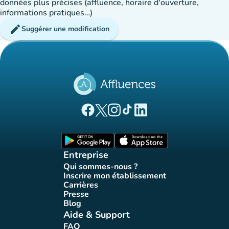
données plus précises (affluence, horaire d'ouverture,
informations pratiques…)
edit
Suggérer une modification
(nouvel onglet)
(nouvel onglet)
(nouvel onglet)
(nouvel onglet)
(nouvel onglet)
Page Facebook Affluences
Page Twitter Affluences
Page Instagram Affluences
Page Tiktok Affluences
Page LinkedIn Affluences
(nouvel onglet)
(nouvel onglet)
Entreprise
Qui sommes-nous ?
(nouvel onglet)
Inscrire mon établissement
(nouvel onglet)
Carrières
(nouvel onglet)
Presse
(nouvel onglet)
Blog
(nouvel onglet)
Aide & Support
FAQ