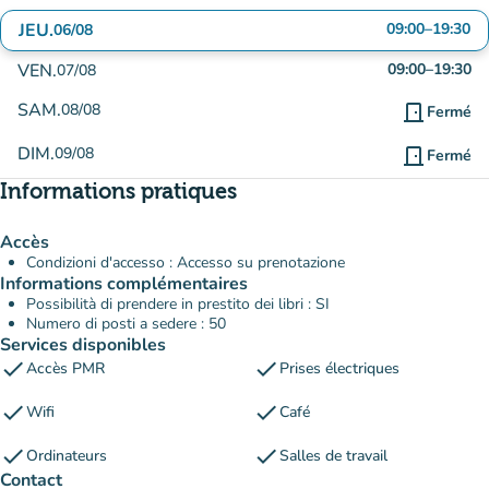
JEU.
09:00
–
19:30
06/08
VEN.
09:00
–
19:30
07/08
SAM.
08/08
door_front
Fermé
DIM.
09/08
door_front
Fermé
Informations pratiques
Accès
Condizioni d'accesso : Accesso su prenotazione
Informations complémentaires
Possibilità di prendere in prestito dei libri : SI
Numero di posti a sedere : 50
Services disponibles
check
check
Accès PMR
Prises électriques
check
check
Wifi
Café
check
check
Ordinateurs
Salles de travail
Contact