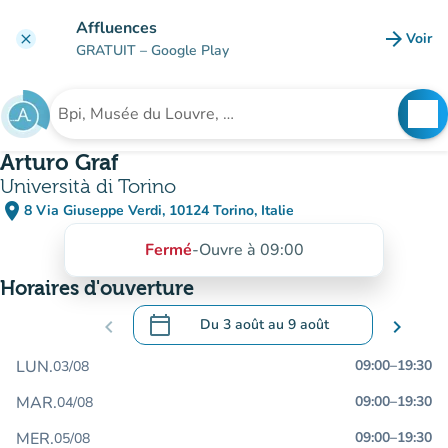
Aller au contenu principal
Affluences
arrow_forward
Voir
clear
(nouve
GRATUIT
– Google Play
search
See
Rechercher un établissement
Arturo Graf
Università di Torino
place
8 Via Giuseppe Verdi, 10124 Torino, Italie
(ouvrir dans Google Maps)
(nouvel onglet)
Fermé
-
Ouvre à 09:00
Horaires d'ouverture
calendar_today
chevron_left
Du
3 août
au
9 août
chevron_right
.
Ouvrir le calendrier pour changer de dat
LUN.
09:00
–
19:30
03/08
MAR.
09:00
–
19:30
04/08
MER.
09:00
–
19:30
05/08