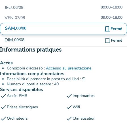
JEU.
09:00
–
18:00
06/08
VEN.
09:00
–
18:00
07/08
SAM.
08/08
door_front
Fermé
DIM.
09/08
door_front
Fermé
Informations pratiques
Accès
Condizioni d'accesso :
Accesso su prenotazione
Informations complémentaires
Possibilità di prendere in prestito dei libri : Sì
Numero di posti a sedere : 40
Services disponibles
check
check
Accès PMR
Imprimantes
check
check
Prises électriques
Wifi
check
check
Ordinateurs
Climatisation