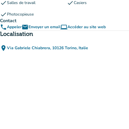
check
check
Salles de travail
Casiers
check
Photocopieuse
Contact
phone
email
computer
Appeler
Envoyer un email
Accéder au site web
(nouvel onglet)
Localisation
place
Via Gabriele Chiabrera, 10126 Torino, Italie
(ouvrir dans Google Maps)
(nouvel onglet)