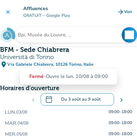
Aller au contenu principal
Affluences
arrow_forward
Voir
clear
(nouve
GRATUIT
– Google Play
search
See
Rechercher un établissement
BFM - Sede Chiabrera
Università di Torino
place
Via Gabriele Chiabrera, 10126 Torino, Italie
(ouvrir dans Google Maps)
(nouvel onglet)
Fermé
-
Ouvre le lun. 10/08 à 09:00
Horaires d'ouverture
calendar_today
chevron_left
Du
3 août
au
9 août
chevron_right
.
Ouvrir le calendrier pour changer de dat
LUN.
09:00
–
18:00
03/08
MAR.
09:00
–
18:00
04/08
MER.
09:00
–
18:00
05/08