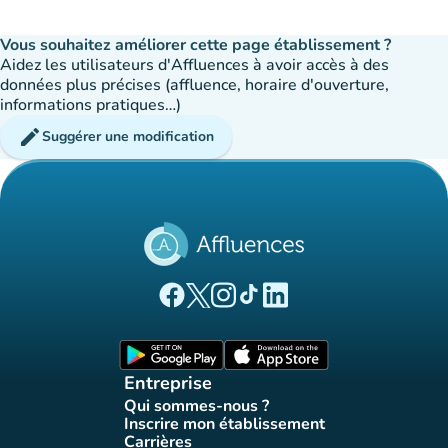
Vous souhaitez améliorer cette page établissement ?
Aidez les utilisateurs d'Affluences à avoir accès à des
données plus précises (affluence, horaire d'ouverture,
informations pratiques…)
edit
Suggérer une modification
(nouvel onglet)
(nouvel onglet)
(nouvel onglet)
(nouvel onglet)
(nouvel onglet)
Page Facebook Affluences
Page Twitter Affluences
Page Instagram Affluences
Page Tiktok Affluences
Page LinkedIn Affluences
(nouvel onglet)
(nouvel onglet)
Entreprise
Qui sommes-nous ?
(nouvel onglet)
Inscrire mon établissement
(nouvel onglet)
Carrières