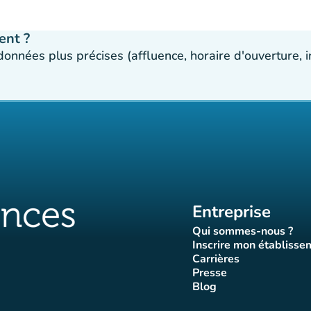
ent ?
 données plus précises (affluence, horaire d'ouverture,
Entreprise
Qui sommes-nous ?
(nouvel ongle
Inscrire mon établisse
(nouvel o
Carrières
(nouvel onglet)
Presse
let)
onglet)
vel onglet)
nouvel onglet)
(nouvel onglet)
Blog
luences
ffluences
ram Affluences
ktok Affluences
 LinkedIn Affluences
(nouvel onglet)