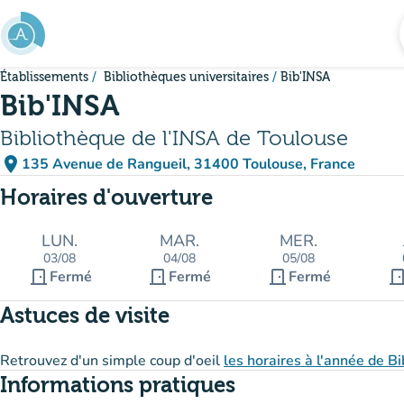
Aller au contenu principal
Établissements
Bibliothèques universitaires
Bib'INSA
Bib'INSA
Bibliothèque de l'INSA de Toulouse
place
135 Avenue de Rangueil, 31400 Toulouse, France
(ouvrir dans Google Maps)
(nouvel onglet)
Horaires d'ouverture
LUN.
MAR.
MER.
03/08
04/08
05/08
door_front
door_front
door_front
door_fro
Fermé
Fermé
Fermé
Astuces de visite
Retrouvez d'un simple coup d'oeil
les horaires à l'année de B
Informations pratiques