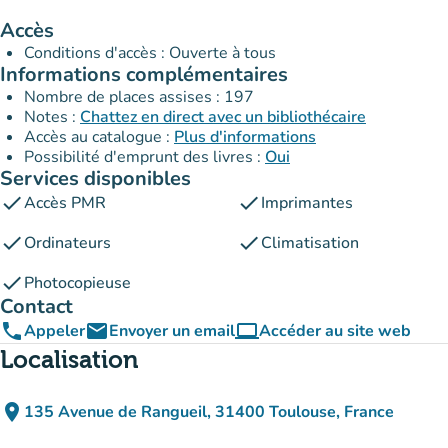
Accès
Conditions d'accès : Ouverte à tous
Informations complémentaires
Nombre de places assises : 197
Notes :
Chattez en direct avec un bibliothécaire
Accès au catalogue :
Plus d'informations
Possibilité d'emprunt des livres :
Oui
Services disponibles
check
check
Accès PMR
Imprimantes
check
check
Ordinateurs
Climatisation
check
Photocopieuse
Contact
phone
email
computer
Appeler
Envoyer un email
Accéder au site web
(nouvel onglet)
Localisation
place
135 Avenue de Rangueil, 31400 Toulouse, France
(ouvrir dans Google Maps)
(nouvel onglet)