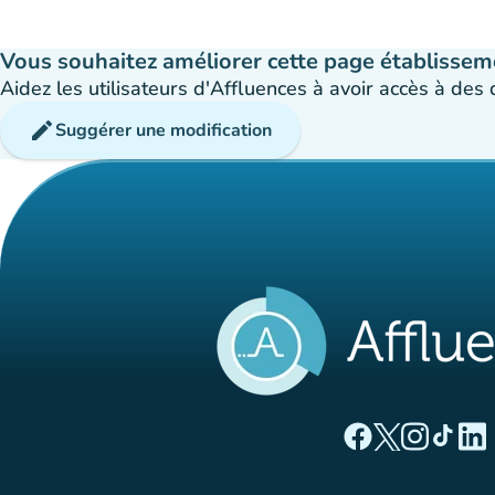
Vous souhaitez améliorer cette page établissem
Aidez les utilisateurs d'Affluences à avoir accès à des
edit
Suggérer une modification
(nouvel onglet)
(nouvel ong
(nouvel 
(nou
(
Page Facebook Aff
Page Twitter A
Page Instag
Page Ti
Page