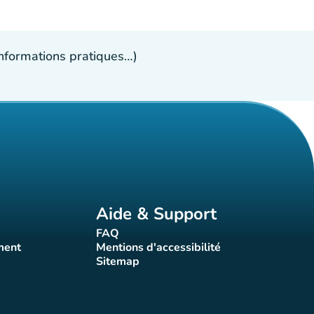
 informations pratiques…)
Aide & Support
FAQ
t)
(nouvel onglet)
ment
Mentions d'accessibilité
nglet)
(nouvel onglet)
Sitemap
(nouvel onglet)