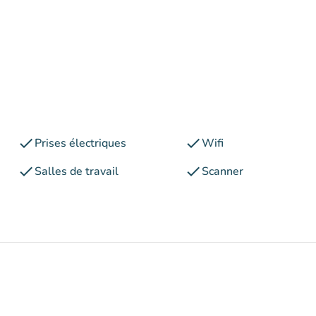
check
check
Prises électriques
Wifi
check
check
Salles de travail
Scanner