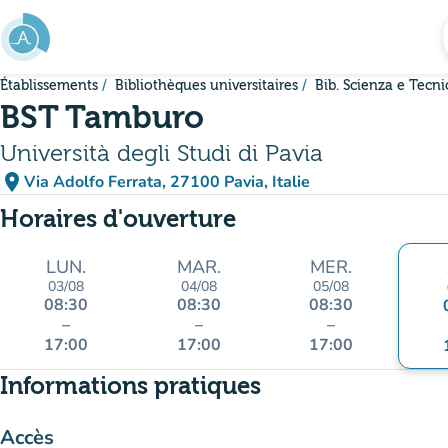
Aller au contenu principal
Établissements
Bibliothèques universitaires
Bib. Scienza e Tecni
BST Tamburo
Università degli Studi di Pavia
place
Via Adolfo Ferrata, 27100 Pavia, Italie
(ouvrir dans Google Maps)
(nouvel onglet)
Horaires d'ouverture
LUN.
MAR.
MER.
03/08
04/08
05/08
08:30
08:30
08:30
–
–
–
17:00
17:00
17:00
Informations pratiques
Accès