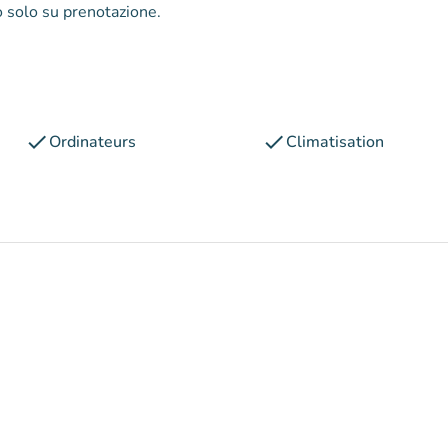
o solo su prenotazione.
check
check
Ordinateurs
Climatisation