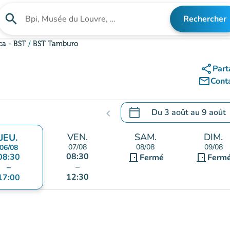
search
Rechercher
Rechercher un établissement
ca - BST
BST Tamburo
share
Part
mail_outline
Cont
calendar_today
Du
3 août
au
9 août
chevron_left
.
Ouvrir le calendrier pour 
VEN.
SAM.
DIM.
JEU.
07/08
08/08
09/08
06/08
08:30
08:30
door_front
door_front
Fermé
Ferm
–
–
12:30
17:00