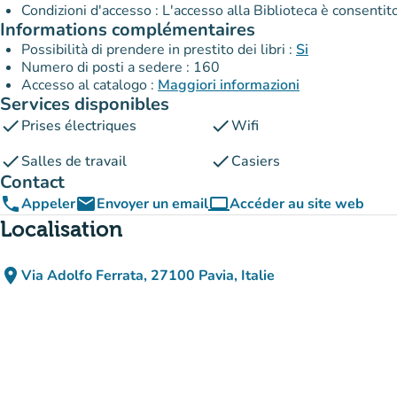
Condizioni d'accesso : L'accesso alla Biblioteca è consentit
Informations complémentaires
Possibilità di prendere in prestito dei libri :
Si
Numero di posti a sedere : 160
Accesso al catalogo :
Maggiori informazioni
Services disponibles
check
check
Prises électriques
Wifi
check
check
Salles de travail
Casiers
Contact
phone
email
computer
Appeler
Envoyer un email
Accéder au site web
(nouvel onglet)
Localisation
place
Via Adolfo Ferrata, 27100 Pavia, Italie
(ouvrir dans Google Maps)
(nouvel onglet)