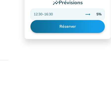
Prévisions
insights
trending_flat
12:30
–
16:30
5%
Stable
Réserver