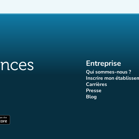
Entreprise
Qui sommes-nous ?
(nouvel ongle
Inscrire mon établisse
(nouvel o
Carrières
(nouvel onglet)
Presse
let)
onglet)
vel onglet)
nouvel onglet)
(nouvel onglet)
Blog
luences
ffluences
ram Affluences
ktok Affluences
 LinkedIn Affluences
(nouvel onglet)
nglet)
(nouvel onglet)