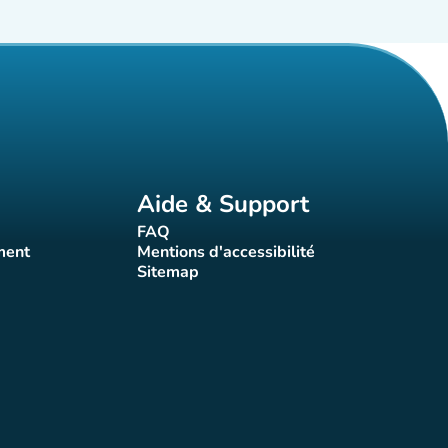
Aide & Support
FAQ
t)
(nouvel onglet)
ment
Mentions d'accessibilité
nglet)
(nouvel onglet)
Sitemap
(nouvel onglet)