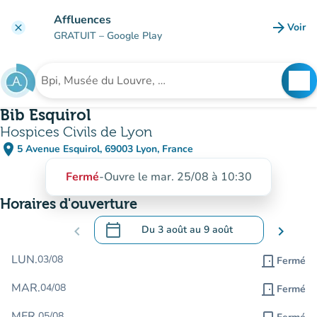
Aller au contenu principal
Affluences
arrow_forward
Voir
clear
(nouve
GRATUIT
– Google Play
search
See
Rechercher un établissement
Bib Esquirol
Hospices Civils de Lyon
place
5 Avenue Esquirol, 69003 Lyon, France
(ouvrir dans Google Maps)
(nouvel onglet)
Fermé
-
Ouvre le mar. 25/08 à 10:30
Horaires d'ouverture
calendar_today
chevron_left
Du
3 août
au
9 août
chevron_right
.
Ouvrir le calendrier pour changer de dat
LUN.
03/08
door_front
Fermé
MAR.
04/08
door_front
Fermé
MER.
05/08