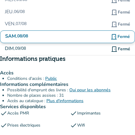
door_front
Fermé
JEU.
06/08
door_front
Fermé
VEN.
07/08
door_front
Fermé
SAM.
08/08
door_front
Fermé
DIM.
09/08
door_front
Fermé
Informations pratiques
Accès
Conditions d'accès :
Public
Informations complémentaires
Possibilité d'emprunt des livres :
Oui pour les abonnés
Nombre de places assises : 31
Accès au catalogue :
Plus d'informations
Services disponibles
check
check
Accès PMR
Imprimantes
check
check
Prises électriques
Wifi