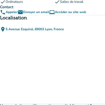
check
check
Ordinateurs
Salles de travail
Contact
phone
email
computer
Appeler
Envoyer un email
Accéder au site web
(nouvel onglet)
Localisation
place
5 Avenue Esquirol, 69003 Lyon, France
(ouvrir dans Google Maps)
(nouvel onglet)