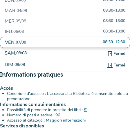
LUN.
03/08
MAR.
08:30
–
13:00
04/08
MER.
08:30
–
13:00
05/08
JEU.
08:30
–
13:00
06/08
VEN.
08:30
–
12:30
07/08
SAM.
08/08
door_front
Fermé
DIM.
09/08
door_front
Fermé
Informations pratiques
Accès
Condizioni d'accesso : L'accesso alla Biblioteca è consentito solo su
prenotazione
Informations complémentaires
Possibilità di prendere in prestito dei libri :
Sì
Numero di posti a sedere : 96
Accesso al catalogo :
Maggiori informazioni
Services disponibles