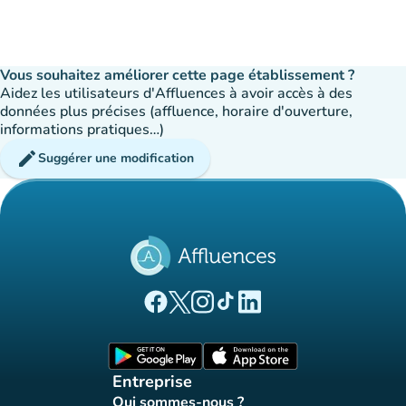
Vous souhaitez améliorer cette page établissement ?
Aidez les utilisateurs d'Affluences à avoir accès à des
données plus précises (affluence, horaire d'ouverture,
informations pratiques…)
edit
Suggérer une modification
(nouvel onglet)
(nouvel onglet)
(nouvel onglet)
(nouvel onglet)
(nouvel onglet)
Page Facebook Affluences
Page Twitter Affluences
Page Instagram Affluences
Page Tiktok Affluences
Page LinkedIn Affluences
(nouvel onglet)
(nouvel onglet)
Entreprise
Qui sommes-nous ?