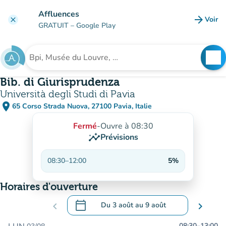
Aller au contenu principal
Affluences
arrow_forward
Voir
clear
(nouve
GRATUIT
– Google Play
search
See
Rechercher un établissement
Bib. di Giurisprudenza
Università degli Studi di Pavia
place
65 Corso Strada Nuova, 27100 Pavia, Italie
(ouvrir dans Google Maps)
(nouvel onglet)
Fermé
-
Ouvre à 08:30
insights
Prévisions
08:30
–
12:00
5%
Horaires d'ouverture
calendar_today
chevron_left
Du
3 août
au
9 août
chevron_right
.
Ouvrir le calendrier pour changer de dat
08:30
–
13:00