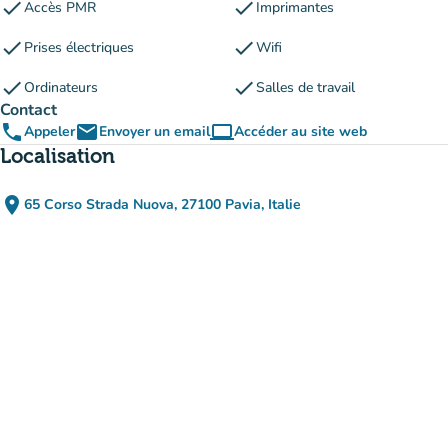
check
check
Accès PMR
Imprimantes
check
check
Prises électriques
Wifi
check
check
Ordinateurs
Salles de travail
Contact
phone
email
computer
Appeler
Envoyer un email
Accéder au site web
(nouvel onglet)
Localisation
place
65 Corso Strada Nuova, 27100 Pavia, Italie
(ouvrir dans Google Maps)
(nouvel onglet)