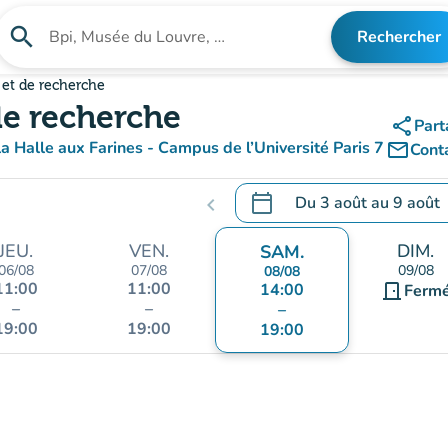
search
Rechercher
Rechercher un établissement
 et de recherche
de recherche
share
Part
 Halle aux Farines - Campus de l’Université Paris 7
mail_outline
Cont
rir dans Google Maps)
vel onglet)
calendar_today
Du
3 août
au
9 août
chevron_left
.
Ouvrir le calendrier pour 
JEU.
VEN.
DIM.
SAM.
06/08
07/08
09/08
08/08
11:00
11:00
14:00
door_front
Ferm
–
–
–
19:00
19:00
19:00