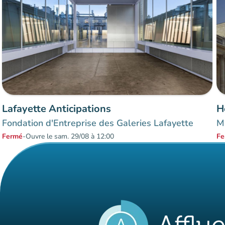
Lafayette Anticipations
H
Fondation d'Entreprise des Galeries Lafayette
M
Fermé
-
Ouvre le sam. 29/08 à 12:00
Fe
Éléments 1 à 3 sur 3