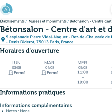
Aller au contenu principal
Établissements
Musées et monuments
Bétonsalon - Centre d'art
Bétonsalon - Centre d'art et 
9 esplanade Pierre Vidal-Naquet - Rez-de-Chaussée de la
place
(ouv
(nou
- Denis Diderot, 75013 Paris, France
Horaires d'ouverture
LUN.
MAR.
MER.
03/08
04/08
05/08
11:00
door_front
door_front
Fermé
Fermé
–
19:00
Informations pratiques
Informations complémentaires
Notes : None