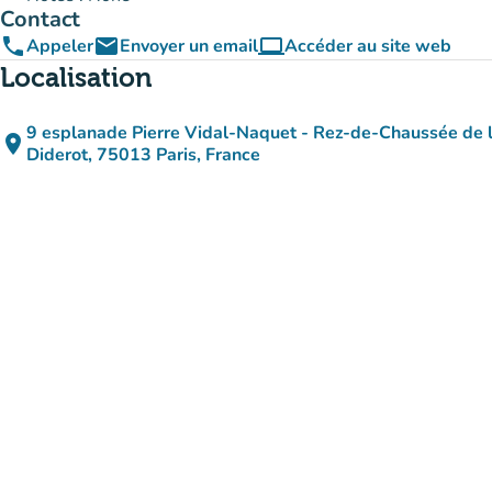
Contact
phone
email
computer
Appeler
Envoyer un email
Accéder au site web
(nouvel onglet)
Localisation
9 esplanade Pierre Vidal-Naquet - Rez-de-Chaussée de la
place
Diderot, 75013 Paris, France