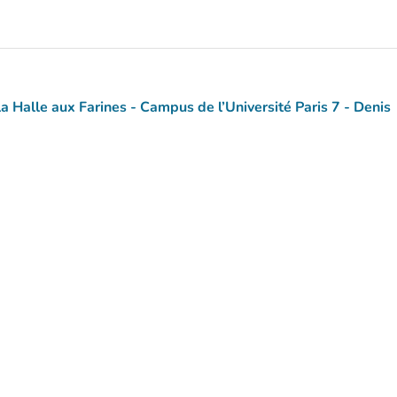
 Halle aux Farines - Campus de l’Université Paris 7 - Denis
(ouvrir dans Google Maps)
(nouvel onglet)