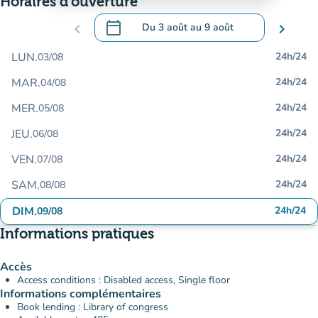
Horaires d'ouverture
calendar_today
chevron_left
Du
3 août
au
9 août
chevron_right
.
Ouvrir le calendrier pour changer de dat
LUN.
24h/24
03/08
MAR.
24h/24
04/08
MER.
24h/24
05/08
JEU.
24h/24
06/08
VEN.
24h/24
07/08
SAM.
24h/24
08/08
DIM.
24h/24
09/08
Informations pratiques
Accès
Access conditions : Disabled access, Single floor
Informations complémentaires
Book lending : Library of congress