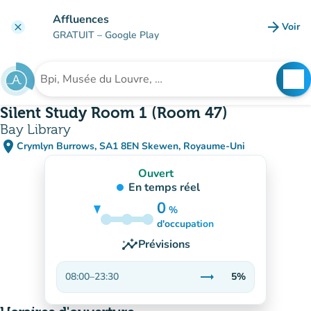
Aller au contenu principal
Affluences
arrow_forward
Voir
clear
(nouve
GRATUIT
– Google Play
search
See
Rechercher un établissement
Silent Study Room 1 (Room 47)
Bay Library
place
Crymlyn Burrows, SA1 8EN Skewen, Royaume-Uni
(ouvrir dans Google Maps)
(nouvel onglet)
Ouvert
En temps réel
0
%
5%
d'occupation
insights
Prévisions
trending_flat
08:00
–
23:30
5%
Stable