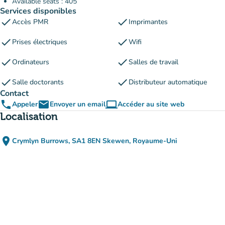
Available seats : 405
Services disponibles
check
check
Accès PMR
Imprimantes
check
check
Prises électriques
Wifi
check
check
Ordinateurs
Salles de travail
check
check
Salle doctorants
Distributeur automatique
Contact
phone
email
computer
Appeler
Envoyer un email
Accéder au site web
(nouvel onglet)
Localisation
place
Crymlyn Burrows, SA1 8EN Skewen, Royaume-Uni
(ouvrir dans Google Maps)
(nouvel onglet)