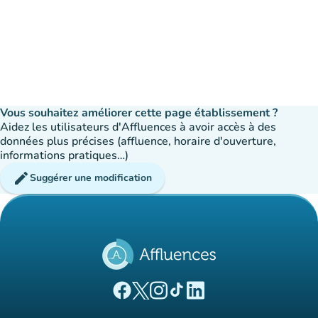
Vous souhaitez améliorer cette page établissement ?
Aidez les utilisateurs d'Affluences à avoir accès à des
données plus précises (affluence, horaire d'ouverture,
informations pratiques…)
edit
Suggérer une modification
(nouvel onglet)
(nouvel onglet)
(nouvel onglet)
(nouvel onglet)
(nouvel onglet)
Page Facebook Affluences
Page Twitter Affluences
Page Instagram Affluences
Page Tiktok Affluences
Page LinkedIn Affluences