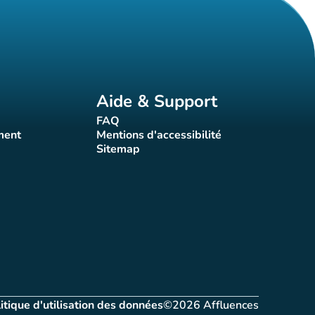
Aide & Support
FAQ
t)
(nouvel onglet)
ment
Mentions d'accessibilité
nglet)
(nouvel onglet)
Sitemap
(nouvel onglet)
itique d'utilisation des données
©2026 Affluences
let)
(nouvel onglet)