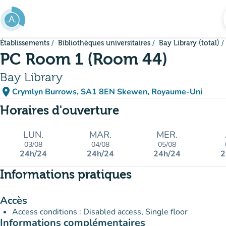
Aller au contenu principal
Établissements
Bibliothèques universitaires
Bay Library (total)
PC Room 1 (Room 44)
Bay Library
place
Crymlyn Burrows, SA1 8EN Skewen, Royaume-Uni
(ouvrir dans Google Maps)
(nouvel onglet)
Horaires d'ouverture
LUN.
MAR.
MER.
03/08
04/08
05/08
24h/24
24h/24
24h/24
2
Informations pratiques
Accès
Access conditions : Disabled access, Single floor
Informations complémentaires