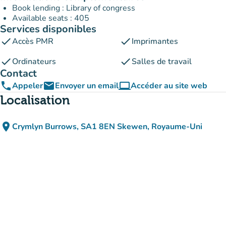
Book lending : Library of congress
Available seats : 405
Services disponibles
check
check
Accès PMR
Imprimantes
check
check
Ordinateurs
Salles de travail
Contact
phone
email
computer
Appeler
Envoyer un email
Accéder au site web
(nouvel onglet)
Localisation
place
Crymlyn Burrows, SA1 8EN Skewen, Royaume-Uni
(ouvrir dans Google Maps)
(nouvel onglet)