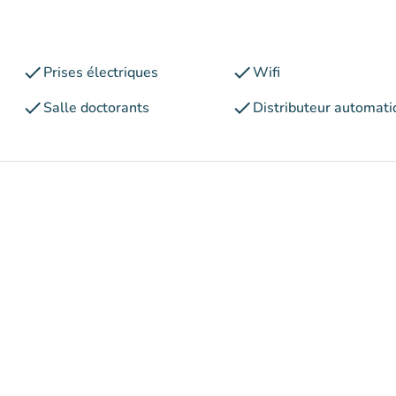
check
check
Prises électriques
Wifi
check
check
Salle doctorants
Distributeur automati