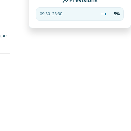
Prévisions
insights
trending_flat
09:30
–
23:30
5%
Stable
que