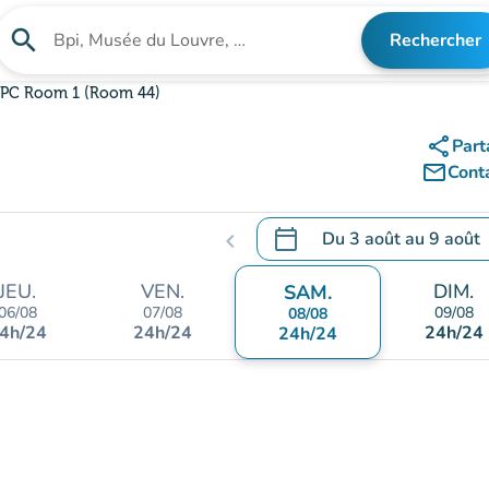
search
Rechercher
Rechercher un établissement
PC Room 1 (Room 44)
share
Part
mail_outline
Cont
calendar_today
Du
3 août
au
9 août
chevron_left
.
Ouvrir le calendrier pour 
JEU.
VEN.
DIM.
SAM.
06/08
07/08
09/08
08/08
4h/24
24h/24
24h/24
24h/24