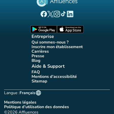
(nouvel onglet)
(nouvel onglet)
(nouvel onglet)
(nouvel onglet)
(nouvel onglet)
Page Facebook Affluences
Page Twitter Affluences
Page Instagram Affluences
Page Tiktok Affluences
Page LinkedIn Affluences
(nouvel onglet)
(nouvel onglet)
Entreprise
Qui sommes-nous ?
(nouvel onglet)
Inscrire mon établissement
(nouvel onglet)
Carrières
(nouvel onglet)
Presse
(nouvel onglet)
Blog
(nouvel onglet)
Aide & Support
FAQ
(nouvel onglet)
Mentions d'accessibilité
(nouvel onglet)
Sitemap
(nouvel onglet)
language
Langue :
Français
Mentions légales
(nouvel onglet)
Politique d'utilisation des données
(nouvel onglet)
©2026 Affluences