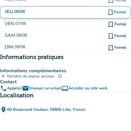
door_front
Fermé
JEU.
06/08
door_front
Fermé
VEN.
07/08
door_front
Fermé
SAM.
08/08
door_front
Fermé
DIM.
09/08
door_front
Fermé
Informations pratiques
Informations complémentaires
Nombre de places assises : 32
Contact
phone
email
computer
Appeler
Envoyer un email
Accéder au site web
(nouvel onglet)
Localisation
place
60 Boulevard Vauban, 59800 Lille, France
(ouvrir dans Google Maps)
(nouvel onglet)