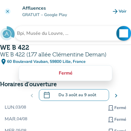
Aller au contenu principal
Affluences
arrow_forward
Voir
clear
(nouve
GRATUIT
– Google Play
search
See
Rechercher un établissement
WE B 422
WE B 422 (177 allée Clémentine Deman)
place
60 Boulevard Vauban, 59800 Lille, France
(ouvrir dans Google Maps)
(nouvel onglet)
Fermé
Horaires d'ouverture
calendar_today
chevron_left
Du
3 août
au
9 août
chevron_right
.
Ouvrir le calendrier pour changer de dat
LUN.
03/08
door_front
Fermé
MAR.
04/08
door_front
Fermé
MER.
05/08