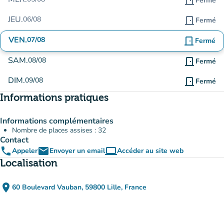
door_front
Fermé
JEU.
06/08
door_front
Fermé
VEN.
07/08
door_front
Fermé
SAM.
08/08
door_front
Fermé
DIM.
09/08
door_front
Fermé
Informations pratiques
Informations complémentaires
Nombre de places assises : 32
Contact
phone
email
computer
Appeler
Envoyer un email
Accéder au site web
(nouvel onglet)
Localisation
place
60 Boulevard Vauban, 59800 Lille, France
(ouvrir dans Google Maps)
(nouvel onglet)