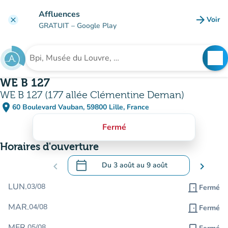
Aller au contenu principal
Affluences
arrow_forward
Voir
clear
(nouve
GRATUIT
– Google Play
search
See
Rechercher un établissement
WE B 127
WE B 127 (177 allée Clémentine Deman)
place
60 Boulevard Vauban, 59800 Lille, France
(ouvrir dans Google Maps)
(nouvel onglet)
Fermé
Horaires d'ouverture
calendar_today
chevron_left
Du
3 août
au
9 août
chevron_right
.
Ouvrir le calendrier pour changer de dat
LUN.
03/08
door_front
Fermé
MAR.
04/08
door_front
Fermé
MER.
05/08