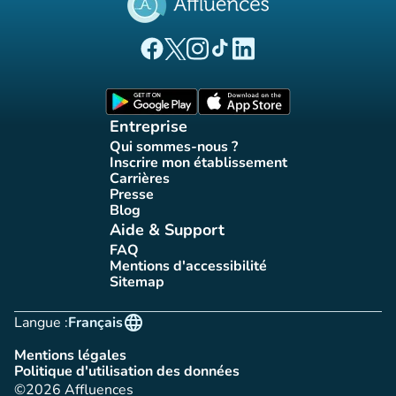
(nouvel onglet)
(nouvel onglet)
(nouvel onglet)
(nouvel onglet)
(nouvel onglet)
Page Facebook Affluences
Page Twitter Affluences
Page Instagram Affluences
Page Tiktok Affluences
Page LinkedIn Affluences
(nouvel onglet)
(nouvel onglet)
Entreprise
Qui sommes-nous ?
(nouvel onglet)
Inscrire mon établissement
(nouvel onglet)
Carrières
(nouvel onglet)
Presse
(nouvel onglet)
Blog
(nouvel onglet)
Aide & Support
FAQ
(nouvel onglet)
Mentions d'accessibilité
(nouvel onglet)
Sitemap
(nouvel onglet)
language
Langue :
Français
Mentions légales
(nouvel onglet)
Politique d'utilisation des données
(nouvel onglet)
©2026 Affluences