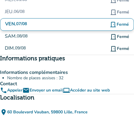
door_front
Fermé
JEU.
06/08
door_front
Fermé
VEN.
07/08
door_front
Fermé
SAM.
08/08
door_front
Fermé
DIM.
09/08
door_front
Fermé
Informations pratiques
Informations complémentaires
Nombre de places assises : 32
Contact
phone
email
computer
Appeler
Envoyer un email
Accéder au site web
(nouvel onglet)
Localisation
place
60 Boulevard Vauban, 59800 Lille, France
(ouvrir dans Google Maps)
(nouvel onglet)