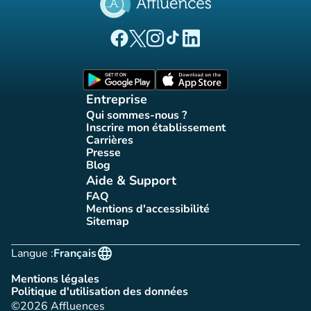
(nouvel onglet)
(nouvel onglet)
(nouvel onglet)
(nouvel onglet)
(nouvel onglet)
Page Facebook Affluences
Page Twitter Affluences
Page Instagram Affluences
Page Tiktok Affluences
Page LinkedIn Affluences
(nouvel onglet)
(nouvel onglet)
Entreprise
Qui sommes-nous ?
(nouvel onglet)
Inscrire mon établissement
(nouvel onglet)
Carrières
(nouvel onglet)
Presse
(nouvel onglet)
Blog
(nouvel onglet)
Aide & Support
FAQ
(nouvel onglet)
Mentions d'accessibilité
(nouvel onglet)
Sitemap
(nouvel onglet)
language
Langue :
Français
Mentions légales
(nouvel onglet)
Politique d'utilisation des données
(nouvel onglet)
©2026 Affluences