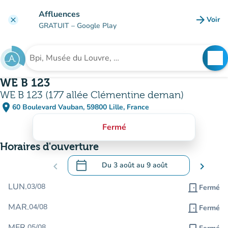
Aller au contenu principal
Affluences
arrow_forward
Voir
clear
(nouve
GRATUIT
– Google Play
search
See
Rechercher un établissement
WE B 123
WE B 123 (177 allée Clémentine deman)
place
60 Boulevard Vauban, 59800 Lille, France
(ouvrir dans Google Maps)
(nouvel onglet)
Fermé
Horaires d'ouverture
calendar_today
chevron_left
Du
3 août
au
9 août
chevron_right
.
Ouvrir le calendrier pour changer de dat
LUN.
03/08
door_front
Fermé
MAR.
04/08
door_front
Fermé
MER.
05/08