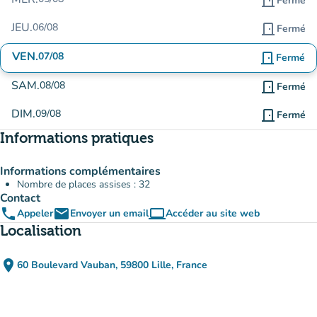
door_front
Fermé
JEU.
06/08
door_front
Fermé
VEN.
07/08
door_front
Fermé
SAM.
08/08
door_front
Fermé
DIM.
09/08
door_front
Fermé
Informations pratiques
Informations complémentaires
Nombre de places assises : 32
Contact
phone
email
computer
Appeler
Envoyer un email
Accéder au site web
(nouvel onglet)
Localisation
place
60 Boulevard Vauban, 59800 Lille, France
(ouvrir dans Google Maps)
(nouvel onglet)