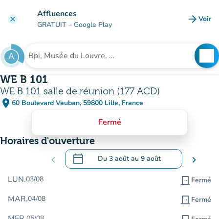
Aller au contenu principal
Affluences
arrow_forward
Voir
clear
(nouve
GRATUIT
– Google Play
search
See
Rechercher un établissement
WE B 101
WE B 101 salle de réunion (177 ACD)
place
60 Boulevard Vauban, 59800 Lille, France
(ouvrir dans Google Maps)
(nouvel onglet)
Fermé
Horaires d'ouverture
calendar_today
chevron_left
Du
3 août
au
9 août
chevron_right
.
Ouvrir le calendrier pour changer de dat
LUN.
03/08
door_front
Fermé
MAR.
04/08
door_front
Fermé
MER.
05/08