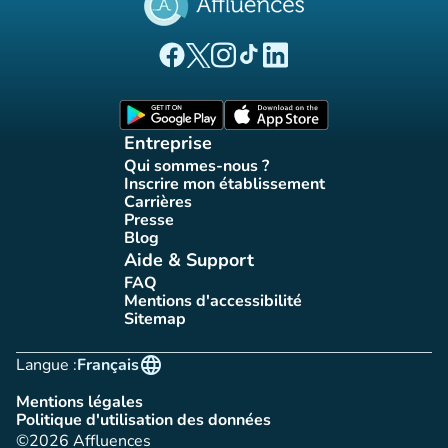
(nouvel onglet)
(nouvel onglet)
(nouvel onglet)
(nouvel onglet)
(nouvel onglet)
Page Facebook Affluences
Page Twitter Affluences
Page Instagram Affluences
Page Tiktok Affluences
Page LinkedIn Affluences
(nouvel onglet)
(nouvel onglet)
Entreprise
Qui sommes-nous ?
(nouvel onglet)
Inscrire mon établissement
(nouvel onglet)
Carrières
(nouvel onglet)
Presse
(nouvel onglet)
Blog
(nouvel onglet)
Aide & Support
FAQ
(nouvel onglet)
Mentions d'accessibilité
(nouvel onglet)
Sitemap
(nouvel onglet)
language
Langue :
Français
Mentions légales
(nouvel onglet)
Politique d'utilisation des données
(nouvel onglet)
©2026 Affluences